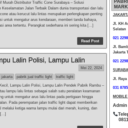
PABR
if Murah Distributor Traffic Cone Surabaya – Solusi
MARK
 Keselamatan Jalan Terbaik Dalam dunia transportasi dan lalu
ic cone atau kerucut lalu lintas merupakan perlengkapan penting
JAKART
si untuk mengatur arus kendaraan, memberi tanda bahaya,
Jl. KH A
i area tertentu. Perangkat sederhana ini sering kita […]
Selatan
021 2298
Read Post
Jl. Bam
Jakarta 
pu Lalin Polisi, Lampu Lalin
021 2298
Mei 22, 2024
SURABA
t jakarta
pabrik jual traffic light
traffic light
Jl. Raya
Kecil, Lampu Lalin Polisi, Lampu Lalin Pendek Pabrik Rambu –
031 8785
 atau lampu lalu lintas sebagai salah satu peralatan keamanan
MOBILE
ing untuk mengatur arus lalu lintas pada pertigaan hingga
alan. Pada perempatan jalan traffic light dapat memberikan
Admin O
l melalui ketiga warna lampu mulai dari merah, kuning, dan
 […]
Tele
0811-