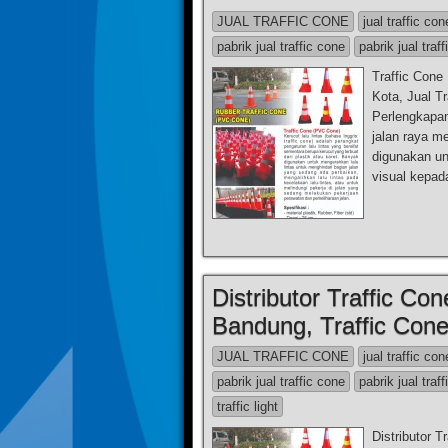
JUAL TRAFFIC CONE
jual traffic con
pabrik jual traffic cone
pabrik jual traff
Traffic Cone 
Kota, Jual T
Perlengkapan
jalan raya m
digunakan un
visual kepad
Distributor Traffic Co
Bandung, Traffic Cone
JUAL TRAFFIC CONE
jual traffic con
pabrik jual traffic cone
pabrik jual traff
traffic light
Distributor 