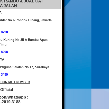
IK RAMBU & JUAL CAT
A JALAN
A
shfar No 6 Pondok Pinang, Jakarta
 8298
bu Kuning No 35 A Bambu Apus,
Timur
 8298
YA
 Wiguna Selatan No 17, Surabaya
 3499
 CONTACT NUMBER
fficial
pon/Whatsapp :
2019-3188