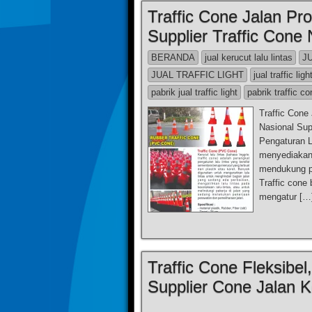
Traffic Cone Jalan Pro
Supplier Traffic Cone 
BERANDA
jual kerucut lalu lintas
J
JUAL TRAFFIC LIGHT
jual traffic ligh
pabrik jual traffic light
pabrik traffic c
Traffic Cone 
Nasional Sup
Pengaturan La
menyediakan 
mendukung pe
Traffic cone
mengatur […
Traffic Cone Fleksibel
Supplier Cone Jalan K