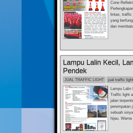
Cone Reflekt
Perlengkapan
lintas, traff
yang berfung
dan membatas
Lampu Lalin Kecil, Lam
Pendek
JUAL TRAFFIC LIGHT
jual traffic ligh
Lampu Lalin 
Traffic light
jalan terpent
perempatan j
sebuah sinya
hijau. Warna