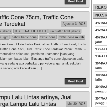
Read Post
REKO
NO.S
affic Cone 75cm, Traffic Cone
ne Terdekat
4971/AJ
Agustus 3, 2023
4972/AJ
e jakarta
JUAL TRAFFIC LIGHT
jual traffic light jakarta
ic light
pabrik traffic cone
traffic cone
traffic cone murah
4973/AJ
jalur
Cone Kerucut Lalu Lintas Berkualitas Traffic Cone Karet, Traffic
raffic Cone Kecil, Jual Traffic Cone Terdekat Pabrik Rambu –
933/AJ
 merupakan salah satu peralatan keamanan jalan yang
934/AJ.
alam pembatas jalan. Biasanya traffic cone digunakan pada
 yang sedang ada perbaikan, penyeberangan anak sekolah,
3044/AJ
lalin
ka sedang ada kecelakaan […]
3045/AJ
lalin
Read Post
3046/A
penggun
pu Lalu Lintas artinya, Jual
3047/A
rga Lampu Lalu Lintas
penggun
Mei 30, 2023