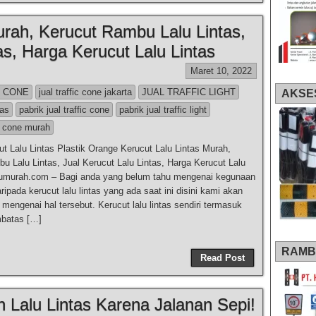
urah, Kerucut Rambu Lalu Lintas,
as, Harga Kerucut Lalu Lintas
Maret 10, 2022
C CONE
jual traffic cone jakarta
JUAL TRAFFIC LIGHT
AKSE
tas
pabrik jual traffic cone
pabrik jual traffic light
ic cone murah
ut Lalu Lintas Plastik Orange Kerucut Lalu Lintas Murah,
u Lalu Lintas, Jual Kerucut Lalu Lintas, Harga Kerucut Lalu
umurah.com – Bagi anda yang belum tahu mengenai kegunaan
ripada kerucut lalu lintas yang ada saat ini disini kami akan
mengenai hal tersebut. Kerucut lalu lintas sendiri termasuk
batas […]
RAMB
Read Post
 Lalu Lintas Karena Jalanan Sepi!