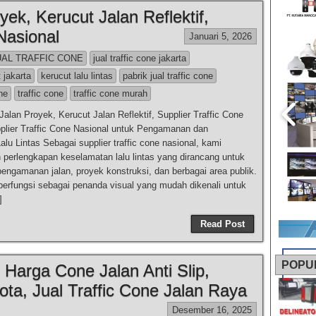
yek, Kerucut Jalan Reflektif,
Nasional
Januari 5, 2026
UAL TRAFFIC CONE
jual traffic cone jakarta
t jakarta
kerucut lalu lintas
pabrik jual traffic cone
one
traffic cone
traffic cone murah
Jalan Proyek, Kerucut Jalan Reflektif, Supplier Traffic Cone
plier Traffic Cone Nasional untuk Pengamanan dan
lu Lintas Sebagai supplier traffic cone nasional, kami
perlengkapan keselamatan lalu lintas yang dirancang untuk
ngamanan jalan, proyek konstruksi, dan berbagai area publik.
 berfungsi sebagai penanda visual yang mudah dikenali untuk
]
Read Post
POPU
, Harga Cone Jalan Anti Slip,
ota, Jual Traffic Cone Jalan Raya
Desember 16, 2025