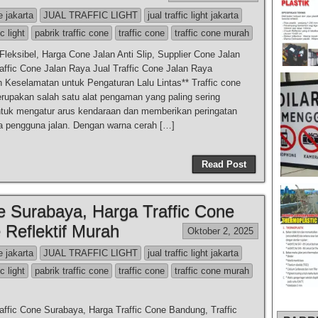
e jakarta
JUAL TRAFFIC LIGHT
jual traffic light jakarta
ic light
pabrik traffic cone
traffic cone
traffic cone murah
Fleksibel, Harga Cone Jalan Anti Slip, Supplier Cone Jalan
raffic Cone Jalan Raya Jual Traffic Cone Jalan Raya
 Keselamatan untuk Pengaturan Lalu Lintas** Traffic cone
erupakan salah satu alat pengaman yang paling sering
tuk mengatur arus kendaraan dan memberikan peringatan
a pengguna jalan. Dengan warna cerah […]
Read Post
ne Surabaya, Harga Traffic Cone
 Reflektif Murah
Oktober 2, 2025
e jakarta
JUAL TRAFFIC LIGHT
jual traffic light jakarta
ic light
pabrik traffic cone
traffic cone
traffic cone murah
Traffic Cone Surabaya, Harga Traffic Cone Bandung, Traffic