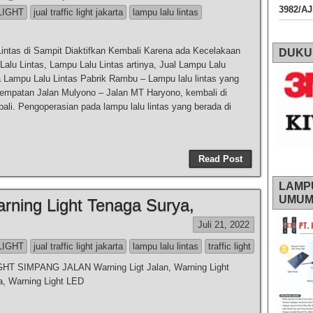
3982/A
LIGHT
jual traffic light jakarta
lampu lalu lintas
intas di Sampit Diaktifkan Kembali Karena ada Kecelakaan
DUKU
alu Lintas, Lampu Lalu Lintas artinya, Jual Lampu Lalu
a Lampu Lalu Lintas Pabrik Rambu – Lampu lalu lintas yang
rempatan Jalan Mulyono – Jalan MT Haryono, kembali di
bali. Pengoperasian pada lampu lalu lintas yang berada di
Read Post
LAMP
UMU
arning Light Tenaga Surya,
Juli 21, 2022
LIGHT
jual traffic light jakarta
lampu lalu lintas
traffic light
HT SIMPANG JALAN Warning Ligt Jalan, Warning Light
, Warning Light LED