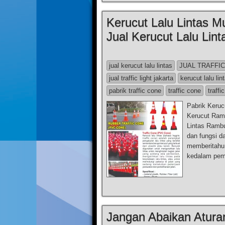
Kerucut Lalu Lintas M
Jual Kerucut Lalu Lint
jual kerucut lalu lintas
JUAL TRAFFI
jual traffic light jakarta
kerucut lalu lin
pabrik traffic cone
traffic cone
traff
Pabrik Keruc
Kerucut Ramb
Lintas Ramb
dan fungsi da
memberitahu 
kedalam pem
Jangan Abaikan Aturan