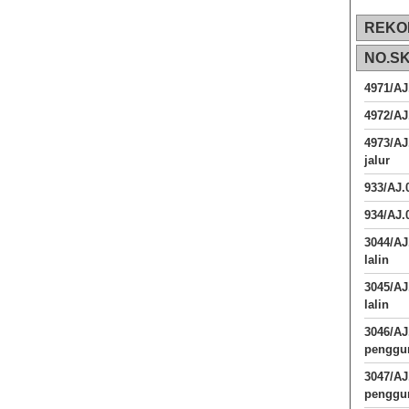
REKO
NO.S
4971/AJ
4972/AJ
4973/AJ
jalur
933/AJ
934/AJ.
3044/AJ
lalin
3045/AJ
lalin
3046/A
penggun
3047/A
penggun