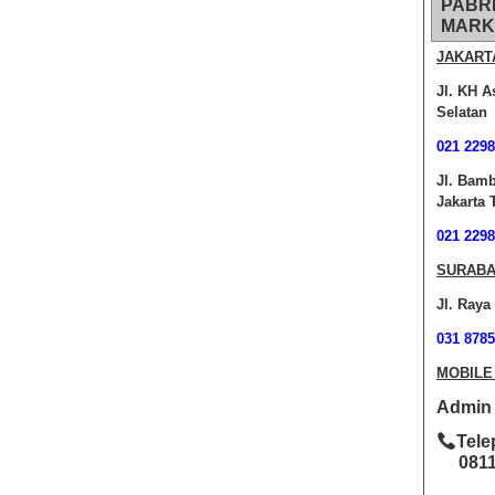
PABR
MARK
JAKART
Jl. KH A
Selatan
021 2298
Jl. Bam
Jakarta 
021 2298
SURABA
Jl. Raya
031 8785
MOBILE
Admin O
Tele
0811-