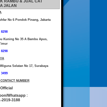
IK RAMBU & JUAL CAT
A JALAN
A
shfar No 6 Pondok Pinang, Jakarta
 8298
bu Kuning No 35 A Bambu Apus,
Timur
 8298
YA
 Wiguna Selatan No 17, Surabaya
 3499
 CONTACT NUMBER
fficial
pon/Whatsapp :
2019-3188