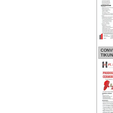
CONV
TIKU