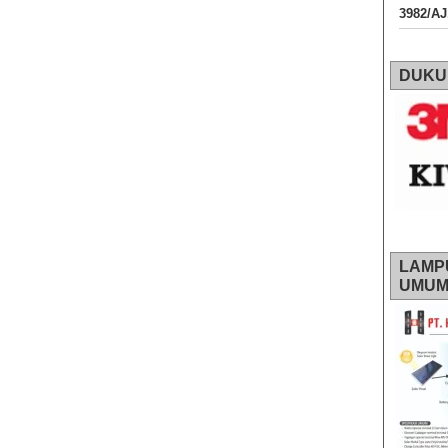
3982/A
DUKU
LAMP
UMU