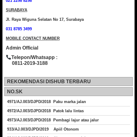
021 2298 8298
SURABAYA
Jl. Raya Wiguna Selatan No 17, Surabaya
031 8785 3499
MOBILE CONTACT NUMBER
Admin Official
Telepon/Whatsapp :
0811-2019-3188
REKOMENDASI DISHUB TERBARU
NO.SK
4971/AJ.003/DJPD/2018 Paku marka jalan
4972/AJ.003/DJPD/2018 Patok lalu lintas
4973/AJ.003/DJPD/2018
Pembagi lajur atau jalur
933/AJ.003/DJPD/2019 Apiil Otonom