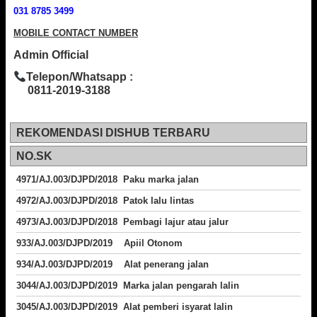
031 8785 3499
MOBILE CONTACT NUMBER
Admin Official
Telepon/Whatsapp :
0811-2019-3188
REKOMENDASI DISHUB TERBARU
NO.SK
4971/AJ.003/DJPD/2018 Paku marka jalan
4972/AJ.003/DJPD/2018 Patok lalu lintas
4973/AJ.003/DJPD/2018
Pembagi lajur atau jalur
933/AJ.003/DJPD/2019 Apiil Otonom
934/AJ.003/DJPD/2019 Alat penerang jalan
3044/AJ.003/DJPD/2019 Marka jalan pengarah lalin
3045/AJ.003/DJPD/2019 Alat pemberi isyarat lalin