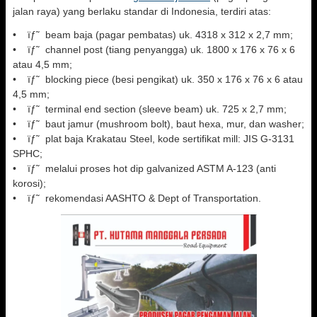
jalan raya) yang berlaku standar di Indonesia, terdiri atas:
• ïƒ˜ beam baja (pagar pembatas) uk. 4318 x 312 x 2,7 mm;
• ïƒ˜ channel post (tiang penyangga) uk. 1800 x 176 x 76 x 6
atau 4,5 mm;
• ïƒ˜ blocking piece (besi pengikat) uk. 350 x 176 x 76 x 6 atau
4,5 mm;
• ïƒ˜ terminal end section (sleeve beam) uk. 725 x 2,7 mm;
• ïƒ˜ baut jamur (mushroom bolt), baut hexa, mur, dan washer;
• ïƒ˜ plat baja Krakatau Steel, kode sertifikat mill: JIS G-3131
SPHC;
• ïƒ˜ melalui proses hot dip galvanized ASTM A-123 (anti
korosi);
• ïƒ˜ rekomendasi AASHTO & Dept of Transportation.