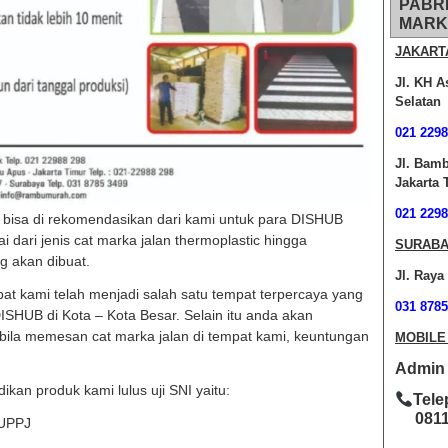
PABR
MARK
JAKART
Jl. KH A
Selatan
021 2298
Jl. Bam
Jakarta 
021 2298
g bisa di rekomendasikan dari kami untuk para DISHUB
 dari jenis cat marka jalan thermoplastic hingga
SURABA
g akan dibuat.
Jl. Raya
at kami telah menjadi salah satu tempat terpercaya yang
031 8785
ISHUB di Kota – Kota Besar. Selain itu anda akan
la memesan cat marka jalan di tempat kami, keuntungan
MOBILE
Admin O
kan produk kami lulus uji SNI yaitu:
Tele
0811-
BUPPJ