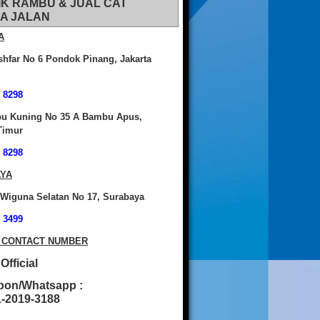
IK RAMBU & JUAL CAT
A JALAN
A
shfar No 6 Pondok Pinang, Jakarta
 8298
bu Kuning No 35 A Bambu Apus,
Timur
 8298
YA
 Wiguna Selatan No 17, Surabaya
 3499
 CONTACT NUMBER
fficial
pon/Whatsapp :
2019-3188