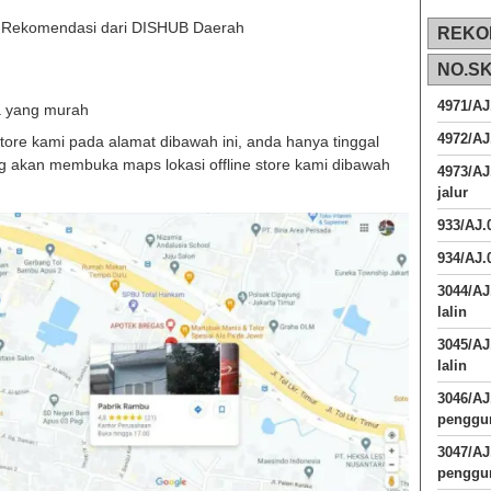
t Rekomendasi dari DISHUB Daerah
REKO
NO.S
4971/AJ
a yang murah
4972/AJ
 store kami pada alamat dibawah ini, anda hanya tinggal
 akan membuka maps lokasi offline store kami dibawah
4973/AJ
jalur
933/AJ
934/AJ.
3044/AJ
lalin
3045/AJ
lalin
3046/A
penggun
3047/A
penggun