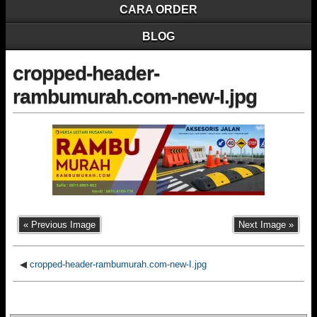
CARA ORDER
BLOG
cropped-header-
rambumurah.com-new-I.jpg
« Previous Image
Next Image »
◀
cropped-header-rambumurah.com-new-I.jpg