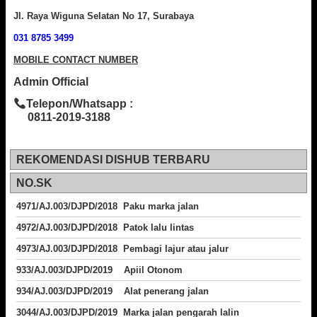
Jl. Raya Wiguna Selatan No 17, Surabaya
031 8785 3499
MOBILE CONTACT NUMBER
Admin Official
Telepon/Whatsapp :
0811-2019-3188
REKOMENDASI DISHUB TERBARU
NO.SK
4971/AJ.003/DJPD/2018 Paku marka jalan
4972/AJ.003/DJPD/2018 Patok lalu lintas
4973/AJ.003/DJPD/2018
Pembagi lajur atau jalur
933/AJ.003/DJPD/2019 Apiil Otonom
934/AJ.003/DJPD/2019 Alat penerang jalan
3044/AJ.003/DJPD/2019 Marka jalan pengarah lalin