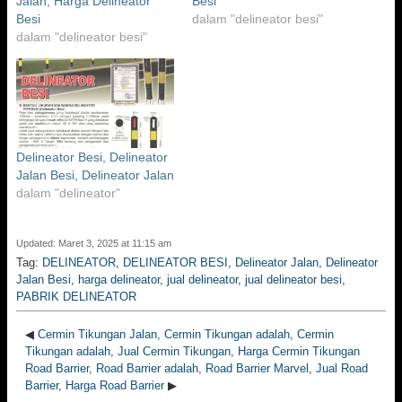
Jalan, Harga Delineator
Besi
Besi
dalam "delineator besi"
dalam "delineator besi"
Delineator Besi, Delineator
Jalan Besi, Delineator Jalan
dalam "delineator"
Updated: Maret 3, 2025 at 11:15 am
Tag:
DELINEATOR
,
DELINEATOR BESI
,
Delineator Jalan
,
Delineator
Jalan Besi
,
harga delineator
,
jual delineator
,
jual delineator besi
,
PABRIK DELINEATOR
◀
Cermin Tikungan Jalan, Cermin Tikungan adalah, Cermin
Tikungan adalah, Jual Cermin Tikungan, Harga Cermin Tikungan
Road Barrier, Road Barrier adalah, Road Barrier Marvel, Jual Road
Barrier, Harga Road Barrier
▶