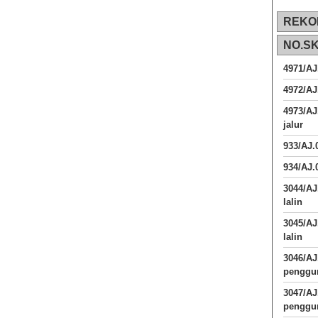
REKO
NO.S
4971/AJ
4972/AJ
4973/AJ
jalur
933/AJ
934/AJ.
3044/AJ
lalin
3045/AJ
lalin
3046/A
penggun
3047/A
penggun