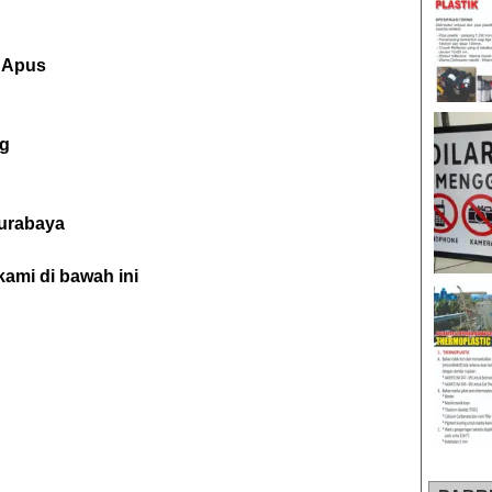
 Apus
ng
Surabaya
ami di bawah ini