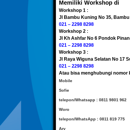
Memiliki Workshop di
Workshop 1 :
Jl Bambu Kuning No 35, Bambu
021 – 2298 8298
Workshop 2 :
Jl Kh Ashfar No 6 Pondok Pina
021 – 2298 8298
Workshop 3 :
Jl Raya Wiguna Selatan No 17 
021 – 2298 8298
Atau bisa menghubungi nomor k
Mobile
Sofie
telepon/Whatsapp : 0811 9801 962
Woro
telepon/WhatsApp : 0811 819 775
Ary