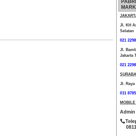
PABR
MARK
JAKART
Jl. KH A
Selatan
021 2298
Jl. Bam
Jakarta 
021 2298
SURABA
Jl. Raya
031 8785
MOBILE
Admin O
Tele
0811-