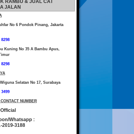
IK RAMBU & JUAL CAT
A JALAN
A
shfar No 6 Pondok Pinang, Jakarta
 8298
bu Kuning No 35 A Bambu Apus,
Timur
 8298
YA
 Wiguna Selatan No 17, Surabaya
 3499
 CONTACT NUMBER
fficial
pon/Whatsapp :
2019-3188