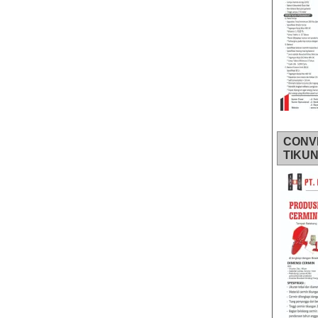
CONV
TIKU