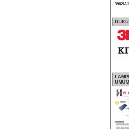
3982/A
DUKU
LAMP
UMU