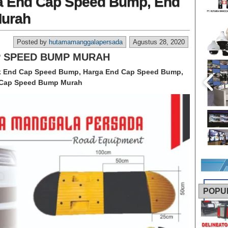
a End Cap Speed Bump, End
urah
Posted by
hutamamanggalapersada
Agustus 28, 2020
P SPEED BUMP MURAH
k End Cap Speed Bump, Harga End Cap Speed Bump,
Cap Speed Bump Murah
POPU