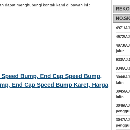
n dapat menghubungi kontak kami di bawah ini :
REKO
NO.S
4971/AJ
4972/AJ
4973/AJ
jalur
933/AJ
934/AJ.
p Speed Bump, End Cap Speed Bump,
3044/AJ
lalin
ump, End Cap Speed Bump Karet, Harga
3045/AJ
lalin
3046/A
penggun
3047/A
penggun