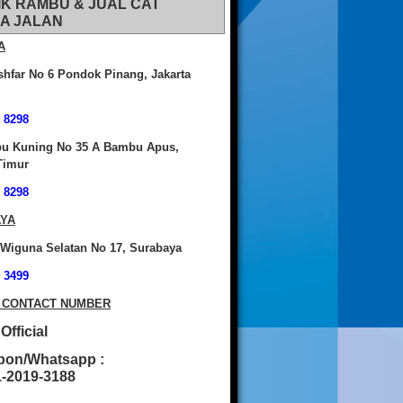
IK RAMBU & JUAL CAT
A JALAN
A
shfar No 6 Pondok Pinang, Jakarta
 8298
bu Kuning No 35 A Bambu Apus,
Timur
 8298
YA
 Wiguna Selatan No 17, Surabaya
 3499
 CONTACT NUMBER
fficial
pon/Whatsapp :
2019-3188