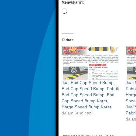
Menyukai ini:
Memuat...
Terkait
Jual End Cap Speed Bump,
Jual
End Cap Speed Bump, Pabrik
Pabr
End Cap Speed Bump, End
Harg
Cap Speed Bump Karet,
Spee
Harga Speed Bump Karet
Jual 
dalam "end cap"
Pabr
dalam
Updated: Maret 10, 2025 at 2:26 pm