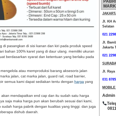
PABR
MARK
JAKART
Jl. KH A
Selatan
021 2298
Jl. Bam
ng di pasangkan di sisi kanan dan kiri pada produk speed
Jakarta 
ari bahan 100% karet yang di daur ulang. memiliki ukuran
021 2298
buat berdasarkan syarat dan ketentuan yang berlaku pada
SURABA
mengelola atau memproduksi barang aksesoris jalan
Jl. Raya
marka jalan, cat marka jalan, guard rail, road barrier,
031 8785
ampir semua kami dapat sediakan tentu dengan
harga
yang
MOBILE
Admin O
 akan mendapatkan end cap dan itu sudah satu harga
nya saja maka harga pun akan berubah sesuai dari kami,
Tele
 sudah harga pabrik dengan kualitas yang tinggi. dan juga
0811-
eberapa dishub daerah.