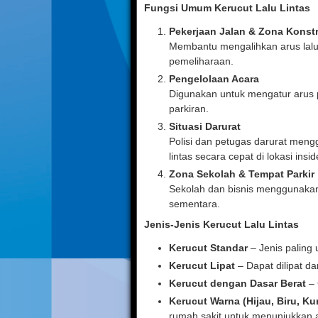
Fungsi Umum Kerucut Lalu Lintas
Pekerjaan Jalan & Zona Konst
Membantu mengalihkan arus lalu 
pemeliharaan.
Pengelolaan Acara
Digunakan untuk mengatur arus p
parkiran.
Situasi Darurat
Polisi dan petugas darurat me
lintas secara cepat di lokasi insid
Zona Sekolah & Tempat Parkir
Sekolah dan bisnis menggunakan
sementara.
Jenis-Jenis Kerucut Lalu Lintas
Kerucut Standar
– Jenis paling
Kerucut Lipat
– Dapat dilipat da
Kerucut dengan Dasar Berat
– 
Kerucut Warna (Hijau, Biru, Ku
rumah sakit untuk menunjukkan ar