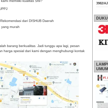
kami memiliki kualitas SNI?
3982/A
BUPPJ
DUKU
t Rekomendasi dari DISHUB Daerah
a yang murah
ah barang berkualitas. Jadi tunggu apa lagi, pesan
n harga spesial dari kami dengan menghubungi kontak
LAMP
UMU