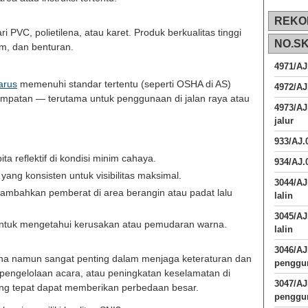
REKO
i PVC, polietilena, atau karet. Produk berkualitas tinggi
NO.S
em, dan benturan.
4971/AJ
harus
memenuhi standar tertentu (seperti OSHA di AS)
4972/AJ
 penempatan — terutama untuk penggunaan di jalan raya atau
4973/AJ
jalur
933/AJ
a reflektif di kondisi minim cahaya.
934/AJ.
ang konsisten untuk visibilitas maksimal.
3044/AJ
ambahkan pemberat di area berangin atau padat lalu
lalin
3045/AJ
 untuk mengetahui kerusakan atau pemudaran warna.
lalin
3046/A
rhana namun sangat penting dalam menjaga keteraturan dan
penggun
 pengelolaan acara, atau peningkatan keselamatan di
3047/A
ang tepat dapat memberikan perbedaan besar.
penggun