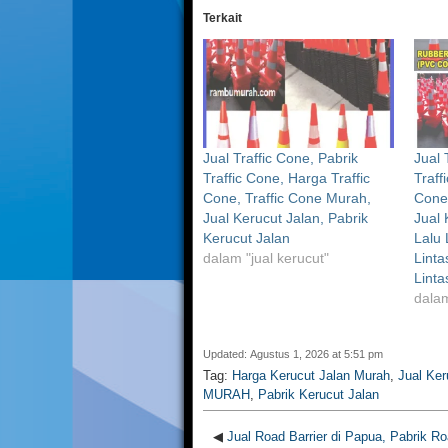
Terkait
Jual Traffic Cone, Pabrik
Jual 
Traffic Cone, Harga Traffic
Traff
Cone, Traffic Cone Murah,
Cone,
Jual Kerucut Jalan, Pabrik
Jual 
Kerucut Jalan
Lalu 
dalam "jual kerucut"
Linta
Linta
dalam
Updated: Agustus 1, 2026 at 5:51 pm
Tag:
Harga Kerucut Jalan Murah
,
Jual Ker
MURAH
,
Pabrik Kerucut Jalan
◀
Jual Road Barrier di Papua, Pabrik Roa