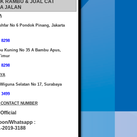
IK RAMBU & JUAL CAT
A JALAN
A
shfar No 6 Pondok Pinang, Jakarta
 8298
bu Kuning No 35 A Bambu Apus,
Timur
 8298
YA
 Wiguna Selatan No 17, Surabaya
 3499
 CONTACT NUMBER
fficial
pon/Whatsapp :
2019-3188