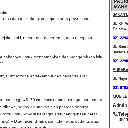
PABR
MARK
ruksi
JAKART
lintas dan melindungi pekerja di area proyek atau
Jl. KH A
Selatan
ejalan kaki, menutup area tertentu, atau mengatur
021 2298
Jl. Bam
Jakarta 
nggunakannya untuk mengamankan dan mengarahkan lalu
021 2298
en.
SURABA
nya untuk zona antar-jemput dan penanda arah
Jl. Raya
031 8785
MOBILE
 umum, tinggi 45–70 cm, cocok untuk penggunaan umum.
Admin O
n dibawa, sering digunakan oleh petugas darurat.
Cocok untuk kondisi berangin atau penggunaan berat.
Tele
0811-
ning)
– Digunakan di lapangan olahraga, gudang, atau
ea atau instruksi tertentu.