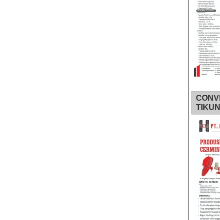
CONV
TIKU