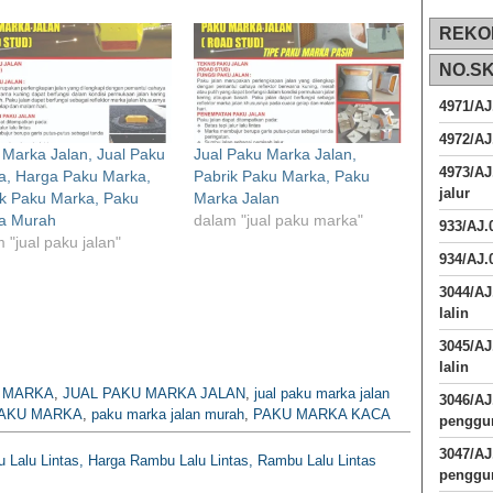
REKO
NO.S
4971/AJ
4972/AJ
Marka Jalan, Jual Paku
Jual Paku Marka Jalan,
4973/AJ
a, Harga Paku Marka,
Pabrik Paku Marka, Paku
jalur
ik Paku Marka, Paku
Marka Jalan
a Murah
dalam "jual paku marka"
933/AJ
 "jual paku jalan"
934/AJ.
3044/AJ
lalin
3045/AJ
lalin
U MARKA
,
JUAL PAKU MARKA JALAN
,
jual paku marka jalan
3046/A
AKU MARKA
,
paku marka jalan murah
,
PAKU MARKA KACA
penggun
3047/A
 Lalu Lintas, Harga Rambu Lalu Lintas, Rambu Lalu Lintas
penggun