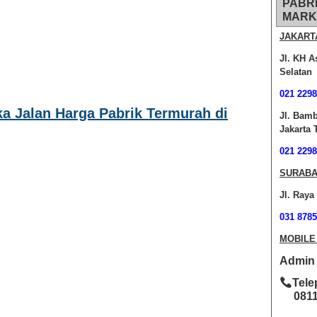
PABR
MARK
JAKART
Jl. KH A
Selatan
021 2298
ka Jalan Harga Pabrik Termurah di
Jl. Bam
Jakarta 
021 2298
SURABA
Jl. Raya
031 8785
MOBILE
Admin O
Tele
0811-