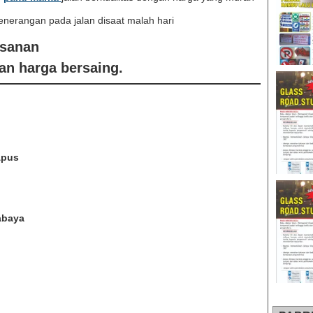
enerangan pada jalan disaat malah hari
esanan
an harga bersaing.
Apus
abaya