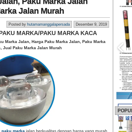
alan, Paku Marka Jalan
arka Jalan Murah
Posted by
hutamamanggalapersada
Desember 9, 2019
 PAKU MARKA/PAKU MARKA KACA
ku Marka Jalan, Harga Paku Marka Jalan, Paku Marka
, Jual Paku Marka Jalan Murah
POPU
n
paku marka
jalan berkualitas dengan harga yang murah