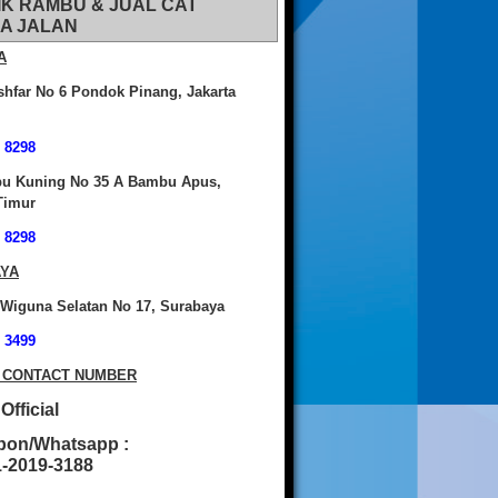
IK RAMBU & JUAL CAT
A JALAN
A
shfar No 6 Pondok Pinang, Jakarta
 8298
bu Kuning No 35 A Bambu Apus,
Timur
 8298
YA
 Wiguna Selatan No 17, Surabaya
 3499
 CONTACT NUMBER
fficial
pon/Whatsapp :
2019-3188