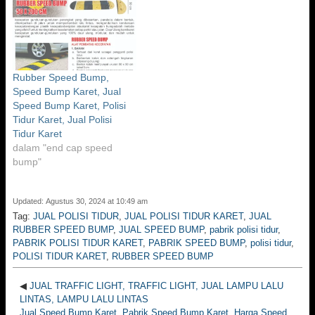
Rubber Speed Bump,
Speed Bump Karet, Jual
Speed Bump Karet, Polisi
Tidur Karet, Jual Polisi
Tidur Karet
dalam "end cap speed
bump"
Updated: Agustus 30, 2024 at 10:49 am
Tag:
JUAL POLISI TIDUR
,
JUAL POLISI TIDUR KARET
,
JUAL
RUBBER SPEED BUMP
,
JUAL SPEED BUMP
,
pabrik polisi tidur
,
PABRIK POLISI TIDUR KARET
,
PABRIK SPEED BUMP
,
polisi tidur
,
POLISI TIDUR KARET
,
RUBBER SPEED BUMP
◀
JUAL TRAFFIC LIGHT, TRAFFIC LIGHT, JUAL LAMPU LALU
LINTAS, LAMPU LALU LINTAS
Jual Speed Bump Karet, Pabrik Speed Bump Karet, Harga Speed