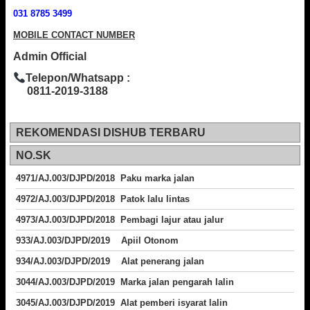
031 8785 3499
MOBILE CONTACT NUMBER
Admin Official
Telepon/Whatsapp :
0811-2019-3188
REKOMENDASI DISHUB TERBARU
NO.SK
4971/AJ.003/DJPD/2018 Paku marka jalan
4972/AJ.003/DJPD/2018 Patok lalu lintas
4973/AJ.003/DJPD/2018
Pembagi lajur atau jalur
933/AJ.003/DJPD/2019 Apiil Otonom
934/AJ.003/DJPD/2019 Alat penerang jalan
3044/AJ.003/DJPD/2019 Marka jalan pengarah lalin
3045/AJ.003/DJPD/2019 Alat pemberi isyarat lalin