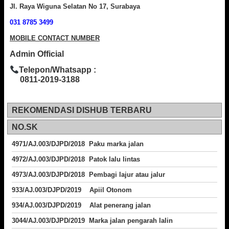
Jl. Raya Wiguna Selatan No 17, Surabaya
031 8785 3499
MOBILE CONTACT NUMBER
Admin Official
Telepon/Whatsapp :
0811-2019-3188
REKOMENDASI DISHUB TERBARU
NO.SK
4971/AJ.003/DJPD/2018 Paku marka jalan
4972/AJ.003/DJPD/2018 Patok lalu lintas
4973/AJ.003/DJPD/2018
Pembagi lajur atau jalur
933/AJ.003/DJPD/2019 Apiil Otonom
934/AJ.003/DJPD/2019 Alat penerang jalan
3044/AJ.003/DJPD/2019 Marka jalan pengarah lalin