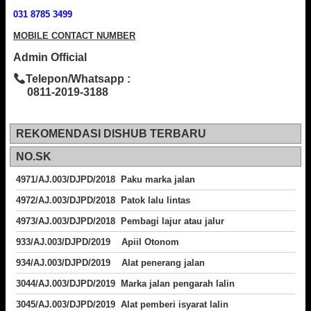
031 8785 3499
MOBILE CONTACT NUMBER
Admin Official
Telepon/Whatsapp :
0811-2019-3188
REKOMENDASI DISHUB TERBARU
NO.SK
4971/AJ.003/DJPD/2018 Paku marka jalan
4972/AJ.003/DJPD/2018 Patok lalu lintas
4973/AJ.003/DJPD/2018
Pembagi lajur atau jalur
933/AJ.003/DJPD/2019 Apiil Otonom
934/AJ.003/DJPD/2019 Alat penerang jalan
3044/AJ.003/DJPD/2019 Marka jalan pengarah lalin
3045/AJ.003/DJPD/2019 Alat pemberi isyarat lalin