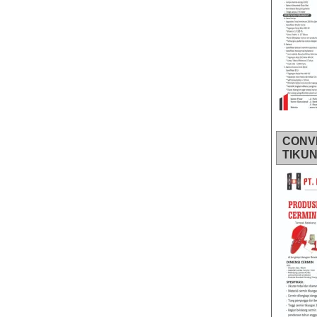
CONV
TIKU