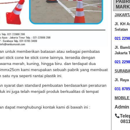
PABR
MARK
JAKART
Jl. KH A
Selatan
021 2298
Jl. Bam
kan untuk memberikan batasan atau sebagai pembatas
Jakarta 
ari stick cone ke stick cone lainnya. tersedia dengan
021 2298
arna merah, kuning, hingga biru. dan terdapat dua
8mmx25cm kami merupakan sebuah pabrik yang membuat
SURABA
satu nya seperti rantai plastik ini.
Jl. Raya
an syarat dan standard pembuatan berdasarkan peraturan
031 8785
 ini juga telah menjadi produk berkualitas di tempat
MOBILE
Admin O
n dapat menghubungi kontak kami di bawah ini :
Tele
0811-