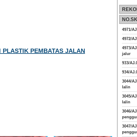
REKO
NO.S
4971/AJ
4972/AJ
4973/AJ
I PLASTIK PEMBATAS JALAN
jalur
933/AJ
934/AJ.
3044/AJ
lalin
3045/AJ
lalin
3046/A
penggun
3047/A
penggun