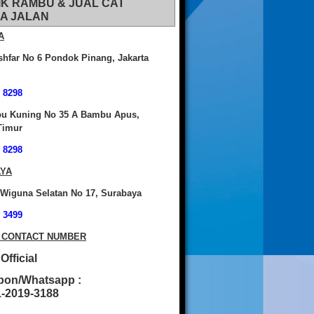
IK RAMBU & JUAL CAT
A JALAN
A
shfar No 6 Pondok Pinang, Jakarta
 8298
bu Kuning No 35 A Bambu Apus,
Timur
 8298
YA
 Wiguna Selatan No 17, Surabaya
 3499
 CONTACT NUMBER
fficial
pon/Whatsapp :
2019-3188