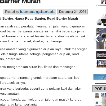
 Barrier Murah
Posted by
hutamamanggalapersada
Desember 24, 2024
d Barrier, Harga Road Barrier, Road Barrier Murah
an salah satu peralatan keamanan jalan yang digunakan
ad barrier berwarna orange ini memiliki beberapa jenis
 road barrier shark, road barrier tanaga, dan masih banyak
 road barrier marvel, sharka, dan tanaga.
keselamatan yang digunakan di jalan raya untuk mencegah
Selain fungsi utama sebagai pengaman di jalan, road
in, antara lain:
ntu mengarahkan aliran lalu lintas dan mencegah
apa barrier dirancang untuk meredam suara dari lalu
i area sekitarnya.
rea yang berbeda, seperti zona pejalan kaki dan jalur
POPU
keselamatan.
ncegah kendaraan keluar dari jalur dan masuk ke area
 hutan atau lahan pertanian.