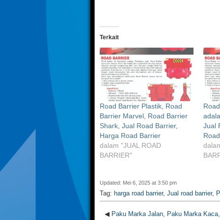
Terkait
Road Barrier Plastik, Road
Road 
Barrier Marvel, Road Barrier
adala
Shark, Jual Road Barrier,
Jual 
Harga Road Barrier
Road 
dalam "JUAL ROAD
dala
BARRIER"
BARR
Updated: Mei 6, 2025 at 3:50 pm
Tag:
harga road barrier
,
Jual road barrier
,
P
◀
Paku Marka Jalan, Paku Marka Kaca,