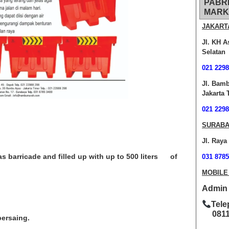
PABR
MARK
JAKART
Jl. KH A
Selatan
021 2298
Jl. Bam
Jakarta 
021 2298
SURABA
Jl. Raya
s barricade and filled up with up to 500 liters of
031 8785
MOBILE
Admin O
Tele
0811-
bersaing.