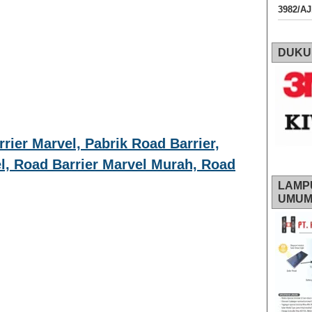
3982/A
DUKU
rier Marvel, Pabrik Road Barrier,
l, Road Barrier Marvel Murah, Road
LAMP
UMU