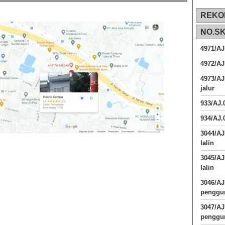
REKO
NO.S
4971/AJ
4972/AJ
4973/AJ
jalur
933/AJ
934/AJ.
3044/AJ
lalin
3045/AJ
lalin
3046/A
penggun
3047/A
penggun