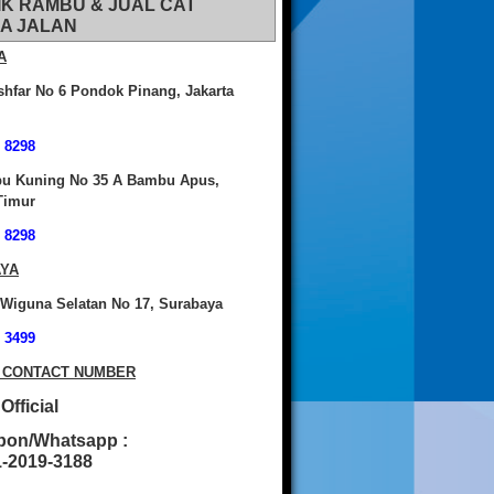
IK RAMBU & JUAL CAT
A JALAN
A
shfar No 6 Pondok Pinang, Jakarta
 8298
bu Kuning No 35 A Bambu Apus,
Timur
 8298
YA
 Wiguna Selatan No 17, Surabaya
 3499
 CONTACT NUMBER
fficial
pon/Whatsapp :
2019-3188