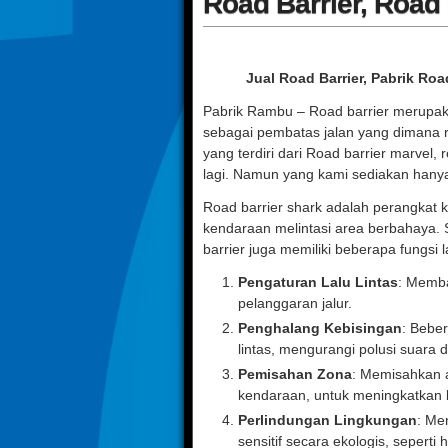
Road Barrier, Road
Jual Road Barrier, Pabrik Roa
Pabrik Rambu – Road barrier merupak
sebagai pembatas jalan yang dimana ro
yang terdiri dari Road barrier marvel,
lagi. Namun yang kami sediakan hanya
Road barrier shark adalah perangkat 
kendaraan melintasi area berbahaya. 
barrier juga memiliki beberapa fungsi la
Pengaturan Lalu Lintas
: Memba
pelanggaran jalur.
Penghalang Kebisingan
: Beber
lintas, mengurangi polusi suara d
Pemisahan Zona
: Memisahkan a
kendaraan, untuk meningkatkan 
Perlindungan Lingkungan
: Me
sensitif secara ekologis, seperti