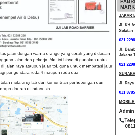
PABR
MARK
JAKART
Jl. KH A
Selatan
021 2298
Jl. Bam
tas jalan dengan warna orange yang cerah yang didesain
Jakarta 
una jalan dan pekerja. Alat ini biasa di gunakan untuk
021 2298
i jalan raya ataupun jalan tol. guna untuk membatasi jalur
 bagi pengendara roda 4 maupun roda dua.
SURABA
telah melalui uji lab dari kementrian perhubungan dan
Jl. Raya
erapa daerah di indonesia.
031 8785
MOBILE
Admin O
Tele
0811-