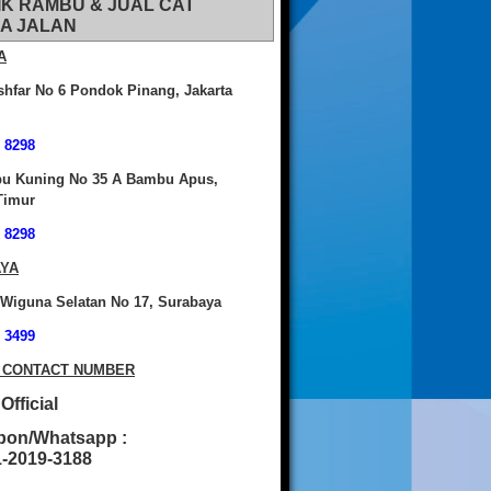
IK RAMBU & JUAL CAT
A JALAN
A
shfar No 6 Pondok Pinang, Jakarta
 8298
bu Kuning No 35 A Bambu Apus,
Timur
 8298
YA
 Wiguna Selatan No 17, Surabaya
 3499
 CONTACT NUMBER
fficial
pon/Whatsapp :
2019-3188