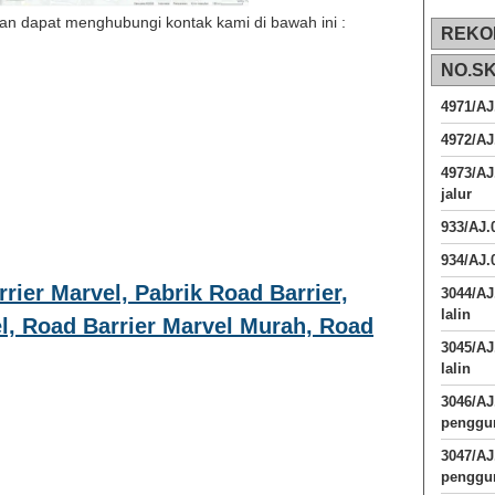
 dapat menghubungi kontak kami di bawah ini :
REKO
NO.S
4971/AJ
4972/AJ
4973/AJ
jalur
933/AJ
934/AJ.
rier Marvel, Pabrik Road Barrier,
3044/AJ
lalin
l, Road Barrier Marvel Murah, Road
3045/AJ
lalin
3046/A
penggun
3047/A
penggun