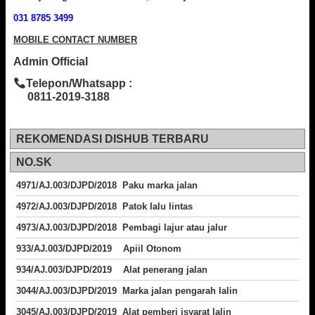
031 8785 3499
MOBILE CONTACT NUMBER
Admin Official
Telepon/Whatsapp :
0811-2019-3188
REKOMENDASI DISHUB TERBARU
NO.SK
4971/AJ.003/DJPD/2018 Paku marka jalan
4972/AJ.003/DJPD/2018 Patok lalu lintas
4973/AJ.003/DJPD/2018
Pembagi lajur atau jalur
933/AJ.003/DJPD/2019 Apiil Otonom
934/AJ.003/DJPD/2019 Alat penerang jalan
3044/AJ.003/DJPD/2019 Marka jalan pengarah lalin
3045/AJ.003/DJPD/2019 Alat pemberi isyarat lalin