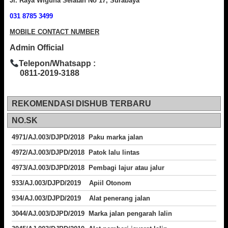
Jl. Raya Wiguna Selatan No 17, Surabaya
031 8785 3499
MOBILE CONTACT NUMBER
Admin Official
Telepon/Whatsapp :
0811-2019-3188
REKOMENDASI DISHUB TERBARU
NO.SK
4971/AJ.003/DJPD/2018 Paku marka jalan
4972/AJ.003/DJPD/2018 Patok lalu lintas
4973/AJ.003/DJPD/2018
Pembagi lajur atau jalur
933/AJ.003/DJPD/2019 Apiil Otonom
934/AJ.003/DJPD/2019 Alat penerang jalan
3044/AJ.003/DJPD/2019 Marka jalan pengarah lalin