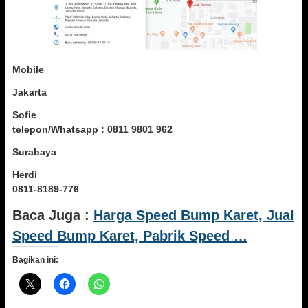
Mobile
Jakarta
Sofie
telepon/Whatsapp : 0811 9801 962
Surabaya
Herdi
0811-8189-776
Baca Juga :
Harga Speed Bump Karet, Jual
Speed Bump Karet, Pabrik Speed …
Bagikan ini: