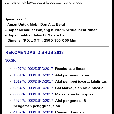
dan bis untuk lewat pada kecepatan yang tinggi.
Spesifikasi :
– Aman Untuk Mobil Dan Alat Berat
– Dapat Membuat Panjang Kustom Sesuai Kebutuhan
– Dapat Terlihat Jelas Di Malam Hari
– Dimensi (P X L X T) : 250 X 350 X 50 Mm
REKOMENDASI DISHUB 2018
NO.SK
4407/AJ.003/DJPD/2017
Rambu lalu lintas
1351/AJ.003/DJPD/2017
Alat penerang jalan
1019/AJ.003/DJPD/2017
Alat pemberi isyarat lalulintas
6034/AJ.003/DJPD/2017
Cat Marka jalan cold plastic
6033/AJ.003/DJPD/2017
Marka jalan termoplastic
4972/AJ.003/DJPD/2017
Alat pengendali &
pengaman
pengguna jalan
4182/AJ.003/DJPD/2018
Cermin tikungan