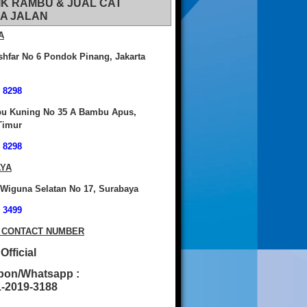
IK RAMBU & JUAL CAT
A JALAN
A
shfar No 6 Pondok Pinang, Jakarta
 8298
bu Kuning No 35 A Bambu Apus,
Timur
 8298
YA
 Wiguna Selatan No 17, Surabaya
 3499
 CONTACT NUMBER
fficial
pon/Whatsapp :
2019-3188