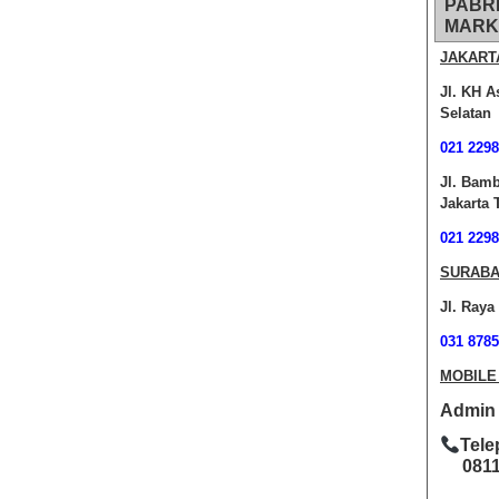
PABR
MARK
JAKART
Jl. KH A
Selatan
021 2298
Jl. Bam
Jakarta 
021 2298
SURABA
Jl. Raya
031 8785
MOBILE
Admin O
Tele
0811-