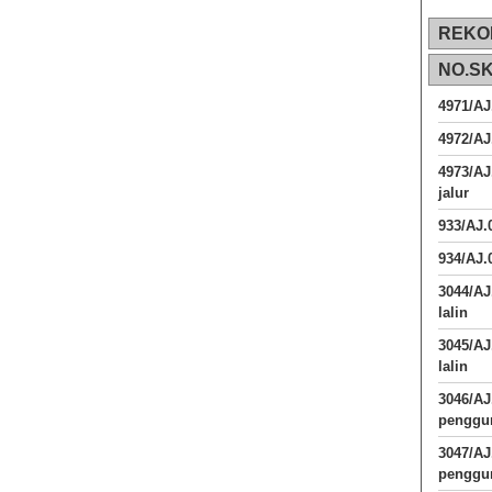
REKO
NO.S
4971/AJ
4972/AJ
4973/AJ
jalur
933/AJ
934/AJ.
3044/AJ
lalin
3045/AJ
lalin
3046/A
penggun
3047/A
penggun