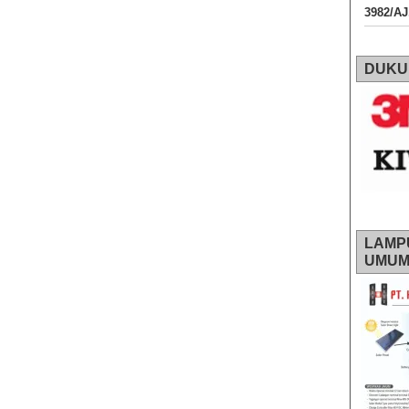
3982/A
DUKU
LAMP
UMU