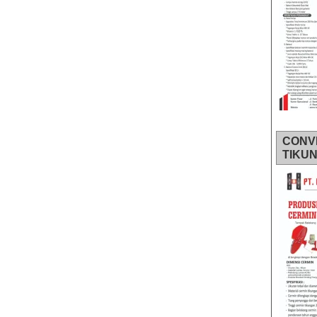
CONV
TIKU