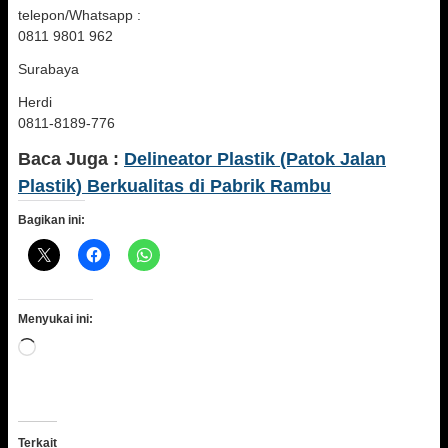
telepon/Whatsapp :
0811 9801 962
Surabaya
Herdi
0811-8189-776
Baca Juga :
Delineator Plastik (Patok Jalan
Plastik) Berkualitas di Pabrik Rambu
Bagikan ini:
Menyukai ini:
Memuat...
Terkait