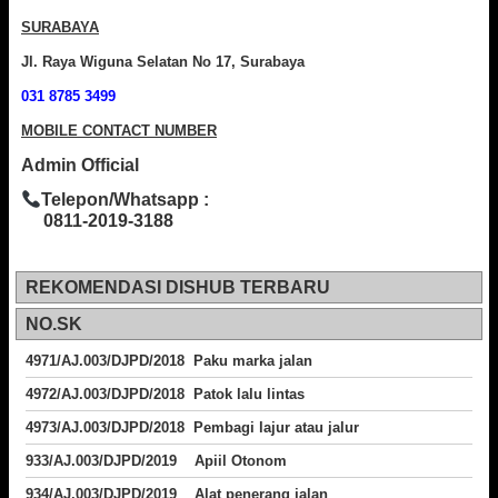
SURABAYA
Jl. Raya Wiguna Selatan No 17, Surabaya
031 8785 3499
MOBILE CONTACT NUMBER
Admin Official
Telepon/Whatsapp :
0811-2019-3188
REKOMENDASI DISHUB TERBARU
NO.SK
4971/AJ.003/DJPD/2018 Paku marka jalan
4972/AJ.003/DJPD/2018 Patok lalu lintas
4973/AJ.003/DJPD/2018
Pembagi lajur atau jalur
933/AJ.003/DJPD/2019 Apiil Otonom
934/AJ.003/DJPD/2019 Alat penerang jalan