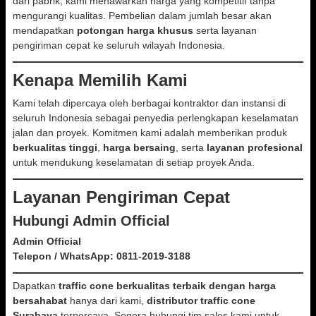
dari pabrik, kami menawarkan harga yang kompetitif tanpa
mengurangi kualitas. Pembelian dalam jumlah besar akan
mendapatkan
potongan harga khusus
serta layanan
pengiriman cepat ke seluruh wilayah Indonesia.
Kenapa Memilih Kami
Kami telah dipercaya oleh berbagai kontraktor dan instansi di
seluruh Indonesia sebagai penyedia perlengkapan keselamatan
jalan dan proyek. Komitmen kami adalah memberikan produk
berkualitas tinggi
,
harga bersaing
, serta
layanan profesional
untuk mendukung keselamatan di setiap proyek Anda.
Layanan Pengiriman Cepat
Hubungi Admin Official
Admin Official
Telepon / WhatsApp:
0811-2019-3188
Dapatkan
traffic cone berkualitas terbaik dengan harga
bersahabat
hanya dari kami,
distributor traffic cone
Surabaya
terpercaya. Segera hubungi tim sales kami untuk