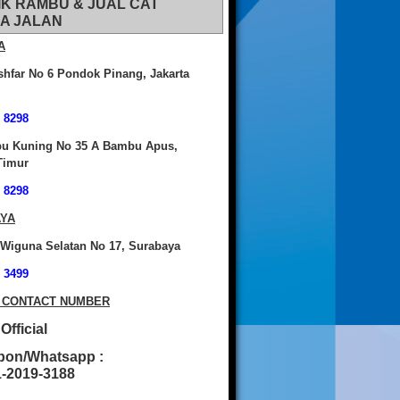
IK RAMBU & JUAL CAT
A JALAN
A
shfar No 6 Pondok Pinang, Jakarta
 8298
bu Kuning No 35 A Bambu Apus,
Timur
 8298
YA
 Wiguna Selatan No 17, Surabaya
 3499
 CONTACT NUMBER
fficial
pon/Whatsapp :
2019-3188