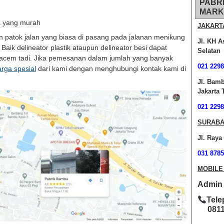
PABR
MARK
a yang murah
JAKART
an patok jalan yang biasa di pasang pada jalanan menikung
Jl. KH A
aik delineator plastik ataupun delineator besi dapat
Selatan
acem tadi. Jika pemesanan dalam jumlah yang banyak
021 2298
arga spesial
dari kami dengan menghubungi kontak kami di
Jl. Bam
Jakarta 
021 2298
SURABA
Jl. Raya
031 8785
MOBILE
Admin O
Tele
0811-