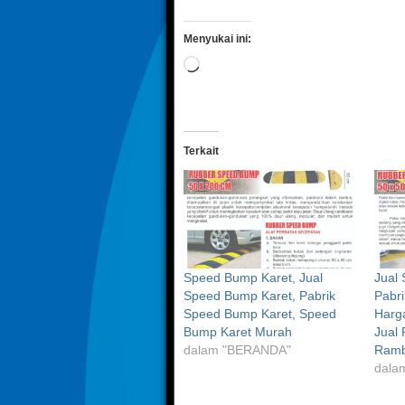
Menyukai ini:
Memuat...
Terkait
Speed Bump Karet, Jual
Jual
Speed Bump Karet, Pabrik
Pabr
Speed Bump Karet, Speed
Harg
Bump Karet Murah
Jual 
dalam "BERANDA"
Ram
dalam