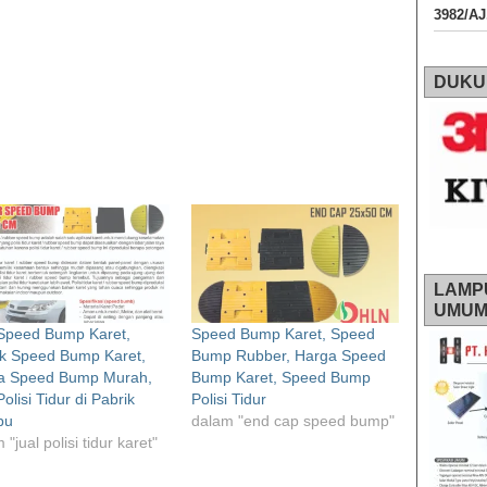
3982/A
DUKU
LAMP
UMU
 Speed Bump Karet,
Speed Bump Karet, Speed
ik Speed Bump Karet,
Bump Rubber, Harga Speed
a Speed Bump Murah,
Bump Karet, Speed Bump
Polisi Tidur di Pabrik
Polisi Tidur
bu
dalam "end cap speed bump"
 "jual polisi tidur karet"