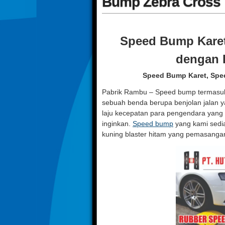
Bump Zebra Cross
Speed Bump Karet
dengan 
Speed Bump Karet, Spe
Pabrik Rambu – Speed bump termasuk
sebuah benda berupa benjolan jalan y
laju kecepatan para pengendara yang m
inginkan.
Speed bump
yang kami sedia
kuning blaster hitam yang pemasangan