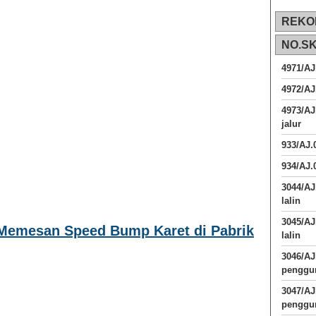
REKO
NO.S
4971/AJ
4972/AJ
4973/AJ
jalur
933/AJ
934/AJ.
3044/AJ
lalin
3045/AJ
Memesan Speed Bump Karet di Pabrik
lalin
3046/A
penggun
3047/A
penggun