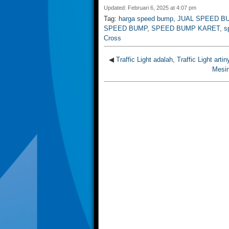
Updated: Februari 6, 2025 at 4:07 pm
Tag:
harga speed bump
,
JUAL SPEED B
SPEED BUMP
,
SPEED BUMP KARET
,
s
Cross
◀
Traffic Light adalah, Traffic Light arti
Mesin