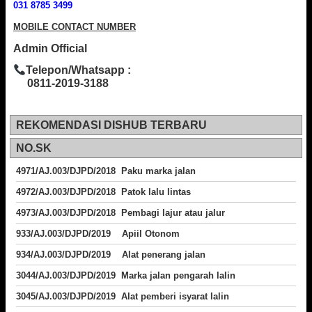
031 8785 3499
MOBILE CONTACT NUMBER
Admin Official
Telepon/Whatsapp :
0811-2019-3188
REKOMENDASI DISHUB TERBARU
NO.SK
4971/AJ.003/DJPD/2018 Paku marka jalan
4972/AJ.003/DJPD/2018 Patok lalu lintas
4973/AJ.003/DJPD/2018
Pembagi lajur atau jalur
933/AJ.003/DJPD/2019 Apiil Otonom
934/AJ.003/DJPD/2019 Alat penerang jalan
3044/AJ.003/DJPD/2019 Marka jalan pengarah lalin
3045/AJ.003/DJPD/2019 Alat pemberi isyarat lalin