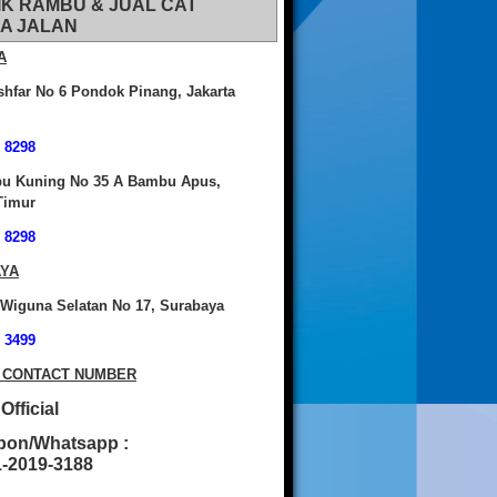
IK RAMBU & JUAL CAT
A JALAN
A
shfar No 6 Pondok Pinang, Jakarta
 8298
bu Kuning No 35 A Bambu Apus,
Timur
 8298
YA
 Wiguna Selatan No 17, Surabaya
 3499
 CONTACT NUMBER
fficial
pon/Whatsapp :
2019-3188