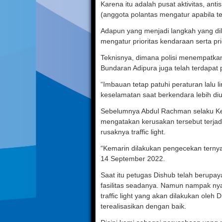
Karena itu adalah pusat aktivitas, an
(anggota polantas mengatur apabila ter
Adapun yang menjadi langkah yang di
mengatur prioritas kendaraan serta pri
Teknisnya, dimana polisi menempatkan di
Bundaran Adipura juga telah terdapat 
“Imbauan tetap patuhi peraturan lalu li
keselamatan saat berkendara lebih diu
Sebelumnya Abdul Rachman selaku Ke
mengatakan kerusakan tersebut terjadi
rusaknya traffic light.
“Kemarin dilakukan pengecekan terny
14 September 2022.
Saat itu petugas Dishub telah berup
fasilitas seadanya. Namun nampak nya
traffic light yang akan dilakukan ole
terealisasikan dengan baik.