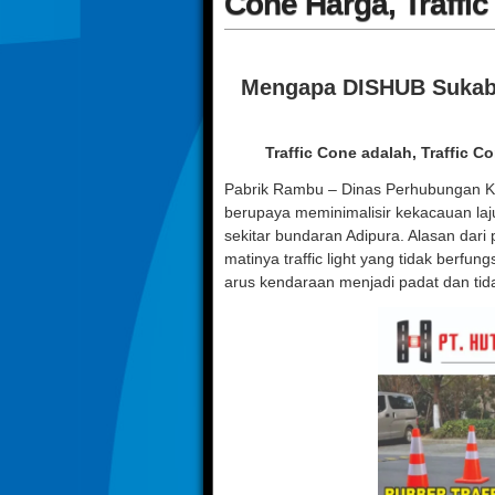
Cone Harga, Traffi
Mengapa DISHUB Sukabu
Traffic Cone adalah, Traffic C
Pabrik Rambu – Dinas Perhubungan Ko
berupaya meminimalisir kekacauan la
sekitar bundaran Adipura. Alasan dari
matinya traffic light yang tidak berf
arus kendaraan menjadi padat dan tida