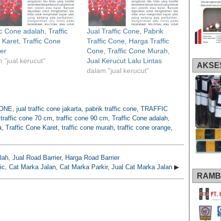
ic Cone adalah, Traffic
Jual Traffic Cone, Pabrik
Karet, Traffic Cone
Traffic Cone, Harga Traffic
er
Cone, Traffic Cone Murah,
 "jual kerucut"
Jual Kerucut Lalu Lintas
AKSE
dalam "jual kerucut"
CONE
,
jual traffic cone jakarta
,
pabrik traffic cone
,
TRAFFIC
,
traffic cone 70 cm
,
traffic cone 90 cm
,
Traffic Cone adalah
,
a
,
Traffic Cone Karet
,
traffic cone murah
,
traffic cone orange
,
lah, Jual Road Barrier, Harga Road Barrier
c, Cat Marka Jalan, Cat Marka Parkir, Jual Cat Marka Jalan
▶
RAMB