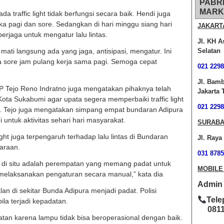
PABR
MARK
traffic light tidak berfungsi secara baik. Hendi juga
ka pagi dan sore. Sedangkan di hari minggu siang hari
JAKART
 berjaga untuk mengatur lalu lintas.
Jl. KH A
ati langsung ada yang jaga, antisipasi, mengatur. Ini
Selatan
 sore jam pulang kerja sama pagi. Semoga cepat
021 2298
Jl. Bam
P Tejo Reno Indratno juga mengatakan pihaknya telah
Jakarta 
ota Sukabumi agar upata segera memperbaiki traffic light
021 2298
. Tejo juga mengatakan simpang empat bundaran Adipura
 untuk aktivitas sehari hari masyarakat.
SURABA
ight juga terpengaruh terhadap lalu lintas di Bundaran
Jl. Raya
daraan.
031 8785
a di situ adalah perempatan yang memang padat untuk
MOBILE
 melaksanakan pengaturan secara manual,” kata dia
Admin O
lan di sekitar Bunda Adipura menjadi padat. Polisi
Tele
ila terjadi kepadatan.
0811-
batan karena lampu tidak bisa beroperasional dengan baik.