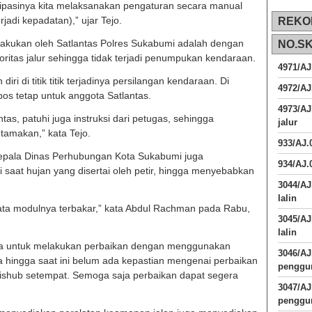
tisipasinya kita melaksanakan pengaturan secara manual
jadi kepadatan),” ujar Tejo.
REKO
lakukan oleh Satlantas Polres Sukabumi adalah dengan
NO.S
oritas jalur sehingga tidak terjadi penumpukan kendaraan.
4971/AJ
ri di titik titik terjadinya persilangan kendaraan. Di
4972/AJ
pos tetap untuk anggota Satlantas.
4973/AJ
ntas, patuhi juga instruksi dari petugas, sehingga
jalur
tamakan,” kata Tejo.
933/AJ
pala Dinas Perhubungan Kota Sukabumi juga
934/AJ.
 saat hujan yang disertai oleh petir, hingga menyebabkan
3044/AJ
lalin
ata modulnya terbakar,” kata Abdul Rachman pada Rabu,
3045/AJ
lalin
aya untuk melakukan perbaikan dengan menggunakan
3046/A
 hingga saat ini belum ada kepastian mengenai perbaikan
penggun
h Dishub setempat. Semoga saja perbaikan dapat segera
3047/A
penggun