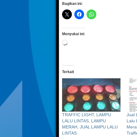
Bagikan ini:
Menyukai ini:
Memuat...
Terkait
TRAFFIC LIGHT, LAMPU
Jual 
LALU LINTAS, LAMPU
Lalu 
MERAH, JUAL LAMPU LALU
Merah
LINTAS
Traffi