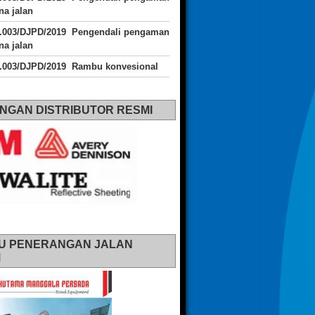
a jalan
J.003/DJPD/2019 Pengendali pengaman
a jalan
J.003/DJPD/2019 Rambu konvesional
NGAN DISTRIBUTOR RESMI
U PENERANGAN JALAN
M