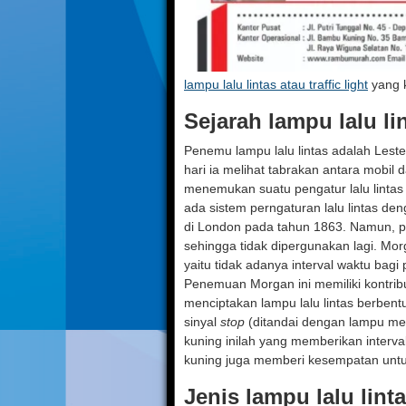
lampu lalu lintas atau traffic light
yang k
Sejarah lampu lalu li
Penemu lampu lalu lintas adalah Leste
hari ia melihat tabrakan antara mobil
menemukan suatu pengatur lalu lintas 
ada sistem perngaturan lalu lintas de
di London pada tahun 1863. Namun, pa
sehingga tidak dipergunakan lagi. Mo
yaitu tidak adanya interval waktu bag
Penemuan Morgan ini memiliki kontribus
menciptakan lampu lalu lintas berbent
sinyal
stop
(ditandai dengan lampu me
kuning inilah yang memberikan interva
kuning juga memberi kesempatan untuk
Jenis lampu lalu lint