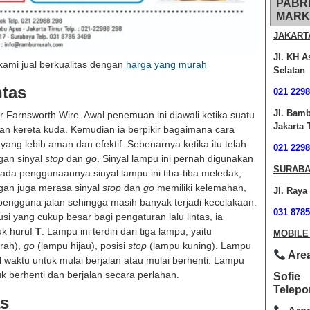
PABR
MARK
JAKART
Jl. KH A
ami jual berkualitas dengan
harga yang murah
Selatan
ntas
021 2298
Jl. Bam
r Farnsworth Wire. Awal penemuan ini diawali ketika suatu
Jakarta 
 dan kereta kuda. Kemudian ia berpikir bagaimana cara
yang lebih aman dan efektif. Sebenarnya ketika itu telah
021 2298
ngan sinyal
stop
dan
go
. Sinyal lampu ini pernah digunakan
SURABA
da penggunaannya sinyal lampu ini tiba-tiba meledak,
rgan juga merasa sinyal
stop
dan
go
memiliki kelemahan,
Jl. Raya
i pengguna jalan sehingga masih banyak terjadi kecelakaan.
031 8785
i yang cukup besar bagi pengaturan lalu lintas, ia
uk huruf
T
. Lampu ini terdiri dari tiga lampu, yaitu
MOBILE
rah),
go
(lampu hijau), posisi
stop
(lampu kuning). Lampu
Area
l waktu untuk mulai berjalan atau mulai berhenti. Lampu
 berhenti dan berjalan secara perlahan.
Sofie
Telepo
as