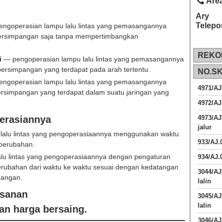
Area
Ary
Telepo
ngoperasian lampu lalu lintas yang pemasangannya
persimpangan saja tanpa mempertimbangkan
REKO
i
— pengoperasian lampu lalu lintas yang pemasangannya
rsimpangan yang terdapat pada arah tertentu.
NO.S
ngoperasian lampu lalu lintas yang pemasangannya
4971/AJ
simpangan yang terdapat dalam suatu jaringan yang
4972/AJ
erasiannya
4973/AJ
jalur
alu lintas yang pengoperasiaannya menggunakan waktu
933/AJ
 perubahan.
lu lintas yang pengoperasiaannya dengan pengaturan
934/AJ.
erubahan dari waktu ke waktu sesuai dengan kedatangan
3044/AJ
pangan.
lalin
esanan
3045/AJ
lalin
an harga bersaing.
3046/A