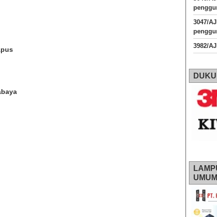
penggun
3047/A
penggun
3982/A
Apus
DUKU
abaya
LAMP
UMU