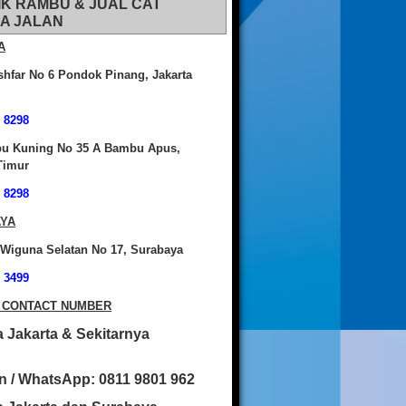
IK RAMBU & JUAL CAT
A JALAN
A
shfar No 6 Pondok Pinang, Jakarta
 8298
bu Kuning No 35 A Bambu Apus,
Timur
 8298
YA
 Wiguna Selatan No 17, Surabaya
 3499
 CONTACT NUMBER
 Jakarta & Sekitarnya
n / WhatsApp: 0811 9801 962