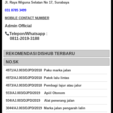
Jl. Raya Wiguna Selatan No 17, Surabaya
031 8785 3499
MOBILE CONTACT NUMBER
Admin Official
Telepon/Whatsapp :
0811-2019-3188
REKOMENDASI DISHUB TERBARU
NO.SK
4971/AJ.003/DJPD/2018 Paku marka jalan
4972/AJ.003/DJPD/2018 Patok lalu lintas
4973/AJ.003/DJPD/2018
Pembagi lajur atau jalur
933/AJ.003/DJPD/2019 Apiil Otonom
934/AJ.003/DJPD/2019 Alat penerang jalan
3044/AJ.003/DJPD/2019 Marka jalan pengarah lalin