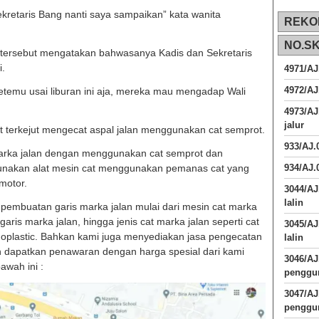
ekretaris Bang nanti saya sampaikan” kata wanita
REKO
NO.S
tersebut mengatakan bahwasanya Kadis dan Sekretaris
i.
4971/AJ
4972/AJ
temu usai liburan ini aja, mereka mau mengadap Wali
4973/AJ
jalur
t terkejut mengecat aspal jalan menggunakan cat semprot.
933/AJ
marka jalan dengan menggunakan cat semprot dan
unakan alat mesin cat menggunakan pemanas cat yang
934/AJ.
motor.
3044/AJ
lalin
pembuatan garis marka jalan mulai dari mesin cat marka
ris marka jalan, hingga jenis cat marka jalan seperti cat
3045/AJ
moplastic. Bahkan kami juga menyediakan jasa pengecatan
lalin
n dapatkan penawaran dengan harga spesial dari kami
3046/A
wah ini :
penggun
3047/A
penggun