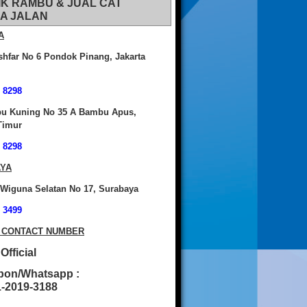
IK RAMBU & JUAL CAT
A JALAN
A
shfar No 6 Pondok Pinang, Jakarta
 8298
bu Kuning No 35 A Bambu Apus,
Timur
 8298
YA
 Wiguna Selatan No 17, Surabaya
 3499
 CONTACT NUMBER
fficial
pon/Whatsapp :
2019-3188