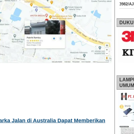
3982/A
DUKU
LAMP
UMU
rka Jalan di Australia Dapat Memberikan