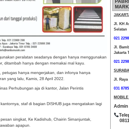
PABR
MARK
JAKART
Jl. KH A
Selatan
021 2298
Jl. Bam
Jakarta 
unakan peralatan seadanya dengan hanya menggunakan
021 2298
or, ditambah hanya dengan memakai mal kayu.
SURABA
 petugas hanya mengerjakan, dan infonya hanya
n yang lalu, Kamis, 28 April 2022.
Jl. Raya
nas Perhubungan aja di kantor, Jalan Perintis
031 8785
MOBILE
 kantornya, staf di bagian DISHUB juga mengatakan lagi
Admin O
Tele
esan singkat, Ke Kadishub, Chairin Simanjuntak,
0811-
i jawaban apapun.