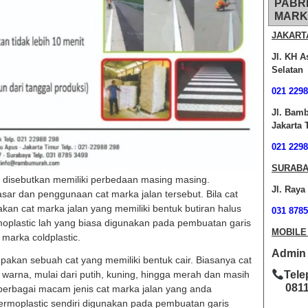
PABR
MARK
JAKART
Jl. KH A
Selatan
021 2298
Jl. Bam
Jakarta 
021 2298
SURABA
ah disebutkan memiliki perbedaan masing masing.
Jl. Raya
sar dan penggunaan cat marka jalan tersebut. Bila cat
akan cat marka jalan yang memiliki bentuk butiran halus
031 8785
ermoplastic lah yang biasa digunakan pada pembuatan garis
MOBILE
 marka coldplastic.
Admin O
pakan sebuah cat yang memiliki bentuk cair. Biasanya cat
m warna, mulai dari putih, kuning, hingga merah dan masih
Tele
0811-
 berbagai macam jenis cat marka jalan yang anda
hermoplastic sendiri digunakan pada pembuatan garis