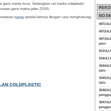
a garis marka lurus. Sedangkan cat marka coldplastic
REKO
uatan garis makra jalan ZOSS.
NO.S
penawaran
harga
spesial lainnya dengan cara menghubungi
4971/AJ
4972/AJ
4973/AJ
jalur
933/AJ
934/AJ.
3044/AJ
lalin
3045/AJ
lalin
LAN COLDPLASTIC
3046/A
penggun
3047/A
penggun