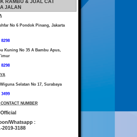
IK RAMBU & JUAL CAT
A JALAN
A
shfar No 6 Pondok Pinang, Jakarta
 8298
bu Kuning No 35 A Bambu Apus,
Timur
 8298
YA
 Wiguna Selatan No 17, Surabaya
 3499
 CONTACT NUMBER
fficial
pon/Whatsapp :
2019-3188