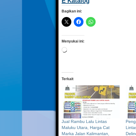
E Katalog
Bagikan ini:
Menyukai ini:
Memuat...
Terkait
Jual Rambu Lalu Lintas
Peng
Maluku Utara, Harga Cat
Linta
Marka Jalan Kalimantan,
Delin