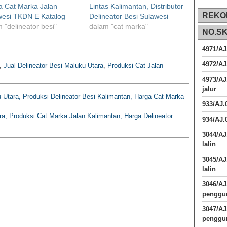
a Cat Marka Jalan
Lintas Kalimantan, Distributor
REKO
wesi TKDN E Katalog
Delineator Besi Sulawesi
 "delineator besi"
dalam "cat marka"
NO.S
4971/AJ
4972/AJ
,
Jual Delineator Besi Maluku Utara
,
Produksi Cat Jalan
4973/AJ
jalur
Utara, Produksi Delineator Besi Kalimantan, Harga Cat Marka
933/AJ
ra, Produksi Cat Marka Jalan Kalimantan, Harga Delineator
934/AJ.
3044/AJ
lalin
3045/AJ
lalin
3046/A
penggun
3047/A
penggun