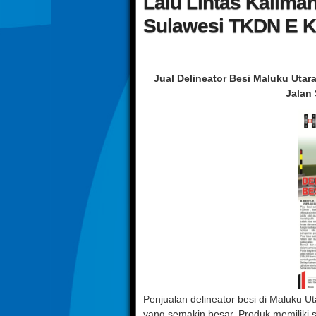
Lalu Lintas Kaliman
Sulawesi TKDN E K
Jual Delineator Besi Maluku Utar
Jalan
Penjualan delineator besi di Maluku 
yang semakin besar. Produk memiliki s