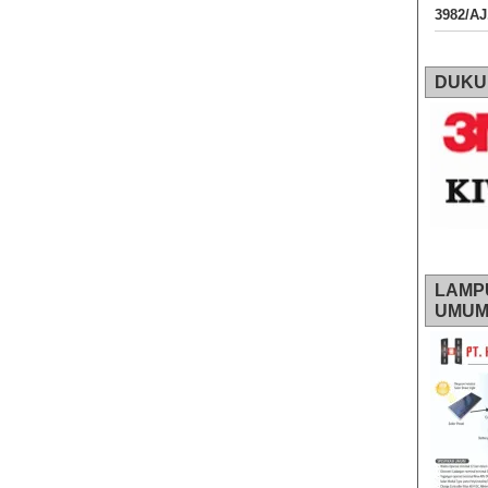
3982/A
DUKU
LAMP
UMU