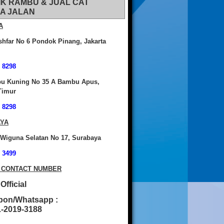
IK RAMBU & JUAL CAT
A JALAN
A
shfar No 6 Pondok Pinang, Jakarta
 8298
bu Kuning No 35 A Bambu Apus,
Timur
 8298
YA
 Wiguna Selatan No 17, Surabaya
 3499
 CONTACT NUMBER
fficial
pon/Whatsapp :
2019-3188