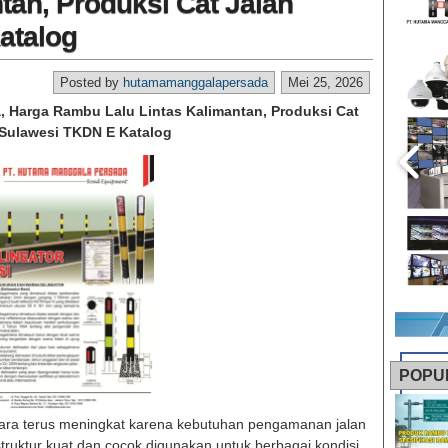
tan, Produksi Cat Jalan
atalog
Posted by
hutamamanggalapersada
Mei 25, 2026
a, Harga Rambu Lalu Lintas Kalimantan, Produksi Cat
 Sulawesi TKDN E Katalog
POPU
Utara terus meningkat karena kebutuhan pengamanan jalan
truktur kuat dan cocok digunakan untuk berbagai kondisi