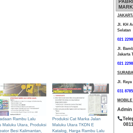
PABR
MARK
JAKART
Jl. KH A
Selatan
021 2298
Jl. Bam
Jakarta 
021 2298
SURABA
Jl. Raya
031 8785
MOBILE
Admin O
Tele
adaan Rambu Lalu
Produksi Cat Marka Jalan
0811-
s Maluku Utara, Produksi
Maluku Utara TKDN E
eator Besi Kalimantan,
Katalog, Harga Rambu Lalu