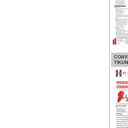
CONV
TIKU