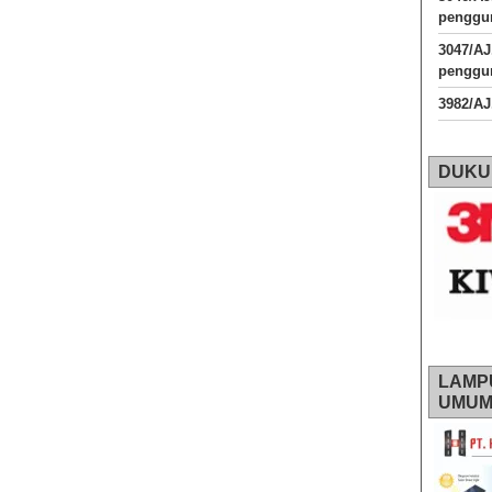
penggun
3047/A
penggun
3982/A
DUKU
LAMP
UMU