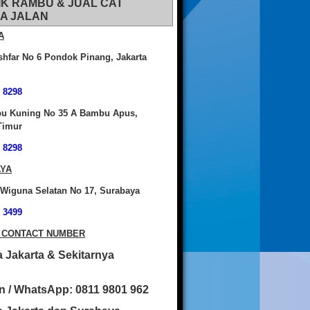
IK RAMBU & JUAL CAT
A JALAN
A
shfar No 6 Pondok Pinang, Jakarta
 8298
bu Kuning No 35 A Bambu Apus,
Timur
 8298
YA
 Wiguna Selatan No 17, Surabaya
 3499
 CONTACT NUMBER
 Jakarta & Sekitarnya
n / WhatsApp: 0811 9801 962