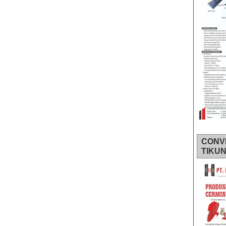
CONV
TIKU