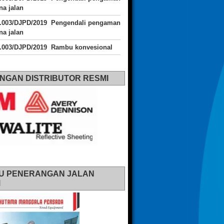
a jalan
J.003/DJPD/2019 Pengendali pengaman
a jalan
J.003/DJPD/2019 Rambu konvesional
NGAN DISTRIBUTOR RESMI
U PENERANGAN JALAN
M