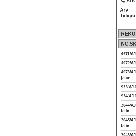
Area
Ary
Telepo
REKO
NO.S
4971/AJ
4972/AJ
4973/AJ
jalur
933/AJ
934/AJ.
3044/AJ
lalin
3045/AJ
lalin
3046/A