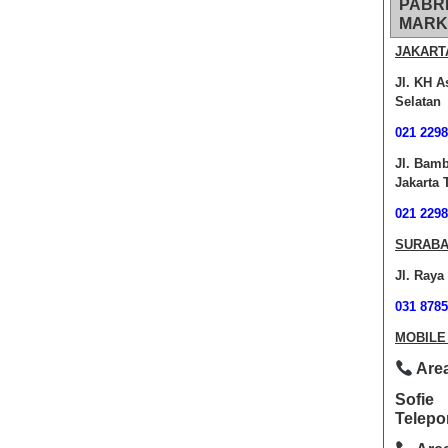
PABR
MARK
JAKART
Jl. KH A
Selatan
021 2298
Jl. Bam
Jakarta 
021 2298
SURABA
Jl. Raya
031 8785
MOBILE
Area
Sofie
Telepo