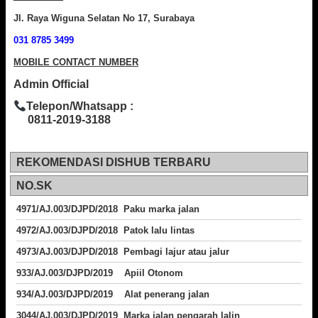
Jl. Raya Wiguna Selatan No 17, Surabaya
031 8785 3499
MOBILE CONTACT NUMBER
Admin Official
Telepon/Whatsapp :
0811-2019-3188
REKOMENDASI DISHUB TERBARU
NO.SK
4971/AJ.003/DJPD/2018 Paku marka jalan
4972/AJ.003/DJPD/2018 Patok lalu lintas
4973/AJ.003/DJPD/2018
Pembagi lajur atau jalur
933/AJ.003/DJPD/2019 Apiil Otonom
934/AJ.003/DJPD/2019 Alat penerang jalan
3044/AJ.003/DJPD/2019 Marka jalan pengarah lalin