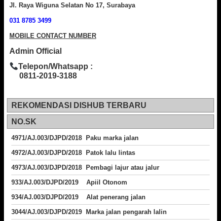
Jl. Raya Wiguna Selatan No 17, Surabaya
031 8785 3499
MOBILE CONTACT NUMBER
Admin Official
Telepon/Whatsapp :
0811-2019-3188
REKOMENDASI DISHUB TERBARU
NO.SK
4971/AJ.003/DJPD/2018 Paku marka jalan
4972/AJ.003/DJPD/2018 Patok lalu lintas
4973/AJ.003/DJPD/2018
Pembagi lajur atau jalur
933/AJ.003/DJPD/2019 Apiil Otonom
934/AJ.003/DJPD/2019 Alat penerang jalan
3044/AJ.003/DJPD/2019 Marka jalan pengarah lalin