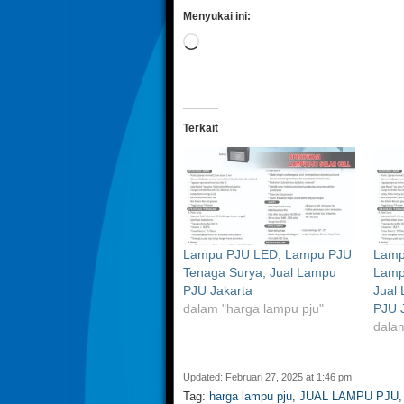
Menyukai ini:
Memuat...
Terkait
Lampu PJU LED, Lampu PJU
Lampu
Tenaga Surya, Jual Lampu
Lamp
PJU Jakarta
Jual
dalam "harga lampu pju"
PJU 
dalam
Updated: Februari 27, 2025 at 1:46 pm
Tag:
harga lampu pju
,
JUAL LAMPU PJU