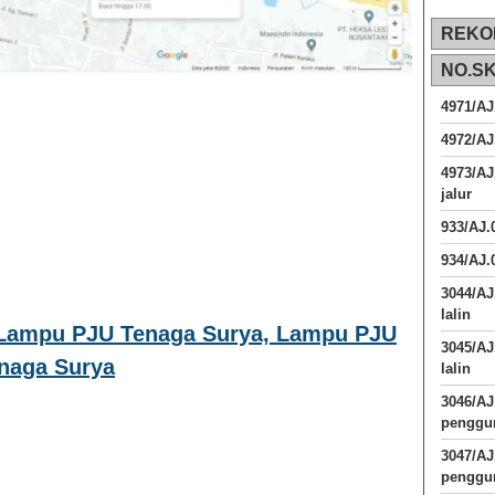
REKO
NO.S
4971/AJ
4972/AJ
4973/AJ
jalur
933/AJ
934/AJ.
3044/AJ
lalin
Lampu PJU Tenaga Surya, Lampu PJU
3045/AJ
enaga Surya
lalin
3046/A
penggun
3047/A
penggun