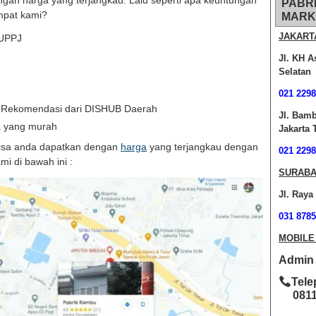
ngan harga yang terjangkau. Lalu seperti apa keuntungan
PABR
mpat kami?
MARK
JAKART
BUPPJ
Jl. KH A
Selatan
021 2298
t Rekomendasi dari DISHUB Daerah
Jl. Bam
a yang murah
Jakarta 
isa anda dapatkan dengan
harga
yang terjangkau dengan
021 2298
i di bawah ini :
SURABA
Jl. Raya
031 8785
MOBILE
Admin O
Tele
0811-