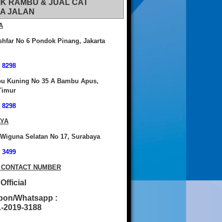
IK RAMBU & JUAL CAT
A JALAN
A
shfar No 6 Pondok Pinang, Jakarta
 8298
bu Kuning No 35 A Bambu Apus,
Timur
 8298
YA
 Wiguna Selatan No 17, Surabaya
 3499
 CONTACT NUMBER
fficial
pon/Whatsapp :
2019-3188