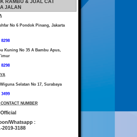
IK RAMBU & JUAL CAT
A JALAN
A
shfar No 6 Pondok Pinang, Jakarta
 8298
bu Kuning No 35 A Bambu Apus,
Timur
 8298
YA
 Wiguna Selatan No 17, Surabaya
 3499
 CONTACT NUMBER
fficial
pon/Whatsapp :
2019-3188