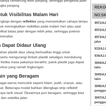
kainya cenderung lebih panjang, sehingga pengelola jalan
ngka panjang.
REKO
tuk Visibilitas Malam Hari
NO.S
lengkapi dengan
reflektor
yang memantulkan cahaya lampu
4971/AJ
tuk meningkatkan visibilitas pada malam hari atau saat
4972/AJ
hat batas jalan dengan lebih jelas, sehingga potensi
nimalisir.
4973/AJ
jalur
 Dapat Didaur Ulang
933/AJ
n plastik daur ulang berkualitas tinggi untuk
934/AJ.
bantu mengurangi limbah plastik sekaligus mendukung
etika masa pakainya berakhir, patok plastik juga dapat
3044/AJ
solusi yang ramah lingkungan.
lalin
3045/AJ
ain yang Beragam
lalin
bagai warna mencolok seperti hitam, putih, oranye, atau
3046/A
. Beberapa model bahkan dilengkapi strip reflektif
penggun
ya tarik visual. Desainnya pun beragam, sehingga bisa
an estetika jalan.
3047/A
penggun