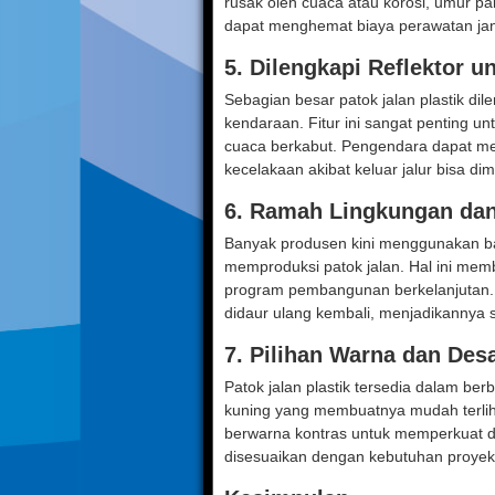
rusak oleh cuaca atau korosi, umur pa
dapat menghemat biaya perawatan ja
5.
Dilengkapi Reflektor un
Sebagian besar patok jalan plastik di
kendaraan. Fitur ini sangat penting un
cuaca berkabut. Pengendara dapat meli
kecelakaan akibat keluar jalur bisa dimi
6.
Ramah Lingkungan dan
Banyak produsen kini menggunakan baha
memproduksi patok jalan. Hal ini mem
program pembangunan berkelanjutan. K
didaur ulang kembali, menjadikannya 
7.
Pilihan Warna dan Des
Patok jalan plastik tersedia dalam ber
kuning yang membuatnya mudah terlihat
berwarna kontras untuk memperkuat da
disesuaikan dengan kebutuhan proyek d