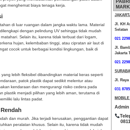
PABR
angat menghemat biaya tenaga kerja.
MARK
JAKART
i
Jl. KH A
rtahan di luar ruangan dalam jangka waktu lama. Material
Selatan
h dilengkapi dengan pelindung UV sehingga tidak mudah
matahari. Selain itu, karena tidak terbuat dari logam,
021 2298
erkena hujan, kelembaban tinggi, atau cipratan air laut di
Jl. Bam
ngat cocok untuk berbagai kondisi lingkungan, baik di
Jakarta 
.
021 2298
SURABA
 yang lebih fleksibel dibandingkan material keras seperti
Jl. Raya
ndaraan, patok plastik dapat sedikit melentur atau
usakan kendaraan dan mengurangi risiko cedera pada
031 8785
n plastik menjadi pilihan yang lebih aman, terutama di
MOBILE
iliki lalu lintas padat.
Admin O
 Rendah
Tele
mudah dan murah. Jika terjadi kerusakan, penggantian dapat
0811-
hkan peralatan khusus. Selain itu, karena tidak mudah