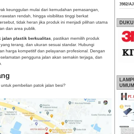
3982/A
k keunggulan mulai dari kemudahan pemasangan,
erawatan rendah, hingga visibilitas tinggi berkat
sebut, tidak heran jika produk ini menjadi pilihan utama
DUKU
lan dan area publik.
 jalan plastik berkualitas
, pastikan memilih produk
r yang terang, dan ukuran sesuai standar. Hubungi
n harga kompetitif dan pelayanan profesional. Dengan
eselamatan pengguna jalan akan semakin terjaga, dan
n.
ang
LAMP
untuk pembelian patok jalan besi?
UMU