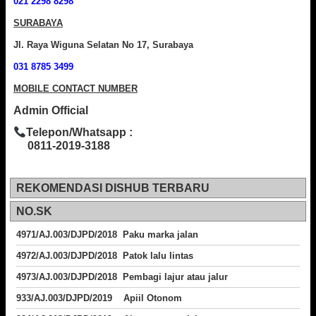
021 2298 8298
SURABAYA
Jl. Raya Wiguna Selatan No 17, Surabaya
031 8785 3499
MOBILE CONTACT NUMBER
Admin Official
Telepon/Whatsapp :
0811-2019-3188
REKOMENDASI DISHUB TERBARU
NO.SK
4971/AJ.003/DJPD/2018 Paku marka jalan
4972/AJ.003/DJPD/2018 Patok lalu lintas
4973/AJ.003/DJPD/2018
Pembagi lajur atau jalur
933/AJ.003/DJPD/2019 Apiil Otonom