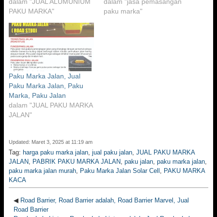
dalam "JUAL ALUMUNIUM
dalam "jasa pemasangan
PAKU MARKA"
paku marka"
Paku Marka Jalan, Jual
Paku Marka Jalan, Paku
Marka, Paku Jalan
dalam "JUAL PAKU MARKA
JALAN"
Updated: Maret 3, 2025 at 11:19 am
Tag:
harga paku marka jalan
,
jual paku jalan
,
JUAL PAKU MARKA
JALAN
,
PABRIK PAKU MARKA JALAN
,
paku jalan
,
paku marka jalan
,
paku marka jalan murah
,
Paku Marka Jalan Solar Cell
,
PAKU MARKA
KACA
◀
Road Barrier, Road Barrier adalah, Road Barrier Marvel, Jual
Road Barrier