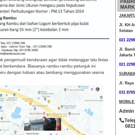
PABR
MARK
JAKART
Jl. KH A
Selatan
021 2298
Jl. Bam
Jakarta 
uk pengemudi kendaraan agar tidak melanggar lalu lintas
021 2298
at berkendara. Biasanya rambu-rambu petunjuk ini
biru dengan tulisan atau lambang menggunakan warna
SURABA
Jl. Raya
031 8785
MOBILE
Admin O
Tele
0811-