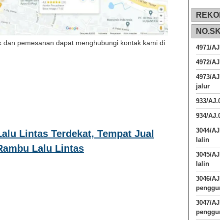
REKO
NO.S
k dan pemesanan dapat menghubungi kontak kami di
4971/AJ
4972/AJ
4973/AJ
jalur
933/AJ
934/AJ.
3044/AJ
alu Lintas Terdekat, Tempat Jual
lalin
Rambu Lalu Lintas
3045/AJ
lalin
3046/A
penggun
3047/A
penggun