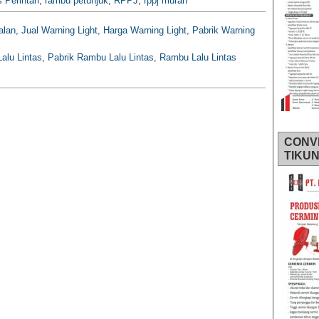
 Perintah
,
rambu petunjuk
,
RPPJ
,
rppj murah
alan, Jual Warning Light, Harga Warning Light, Pabrik Warning
alu Lintas, Pabrik Rambu Lalu Lintas, Rambu Lalu Lintas
CONV
TIKU