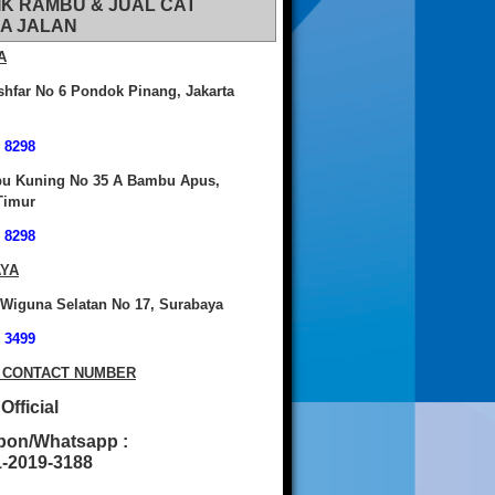
IK RAMBU & JUAL CAT
A JALAN
A
shfar No 6 Pondok Pinang, Jakarta
 8298
bu Kuning No 35 A Bambu Apus,
Timur
 8298
YA
 Wiguna Selatan No 17, Surabaya
 3499
 CONTACT NUMBER
fficial
pon/Whatsapp :
2019-3188