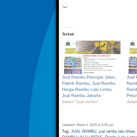
Memuat...
Terkait
Jual Rambu Petunjuk Jalan,
Jual 
Pabrik Rambu, Jual Rambu,
Ramb
Harga Rambu Lalu Lintas,
Ramb
Jual Rambu Jakarta
Petu
dalam "jual rambu"
dalam
Updated: Maret 4, 2025 at 9:55 am
Tag:
JUAL RAMBU
,
jual rambu lalu lintas