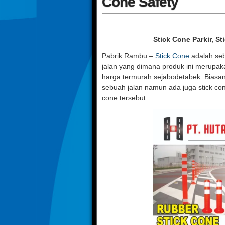
Cone Safety
Stick Cone Parkir, St
Pabrik Rambu –
Stick Cone
adalah se
jalan yang dimana produk ini merupakan
harga termurah sejabodetabek. Biasa
sebuah jalan namun ada juga stick co
cone tersebut.