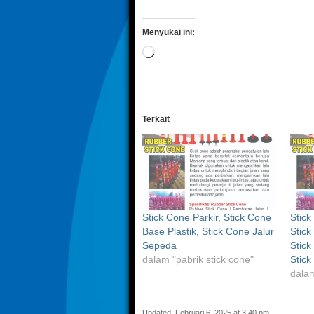
Menyukai ini:
Memuat...
Terkait
Stick Cone Parkir, Stick Cone
Stick
Base Plastik, Stick Cone Jalur
Stick
Sepeda
Stic
dalam "pabrik stick cone"
Stick
dalam
Updated: Februari 6, 2025 at 3:40 pm