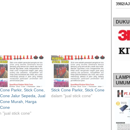
3982/A
DUKU
LAMP
UMU
 Cone Parkir, Stick Cone,
Stick Cone Parkir, Stick Cone
 Cone Jalur Sepeda, Jual
dalam "jual stick cone"
k Cone Murah, Harga
 Cone
 "jual stick cone"