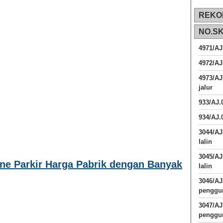
REKO
NO.S
4971/AJ
4972/AJ
4973/AJ
jalur
933/AJ
934/AJ.
3044/AJ
lalin
3045/AJ
one Parkir Harga Pabrik dengan Banyak
lalin
3046/A
penggun
3047/A
penggun