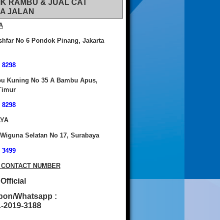
IK RAMBU & JUAL CAT
A JALAN
A
shfar No 6 Pondok Pinang, Jakarta
 8298
bu Kuning No 35 A Bambu Apus,
Timur
 8298
YA
 Wiguna Selatan No 17, Surabaya
 3499
 CONTACT NUMBER
fficial
pon/Whatsapp :
2019-3188