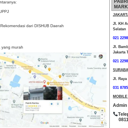
PABR
ntaranya:
MARK
BUPPJ
JAKART
Jl. KH A
t Rekomendasi dari DISHUB Daerah
Selatan
021 2298
Jl. Bam
a yang murah
Jakarta 
021 2298
SURABA
Jl. Raya
031 8785
MOBILE
Admin O
Tele
0811-