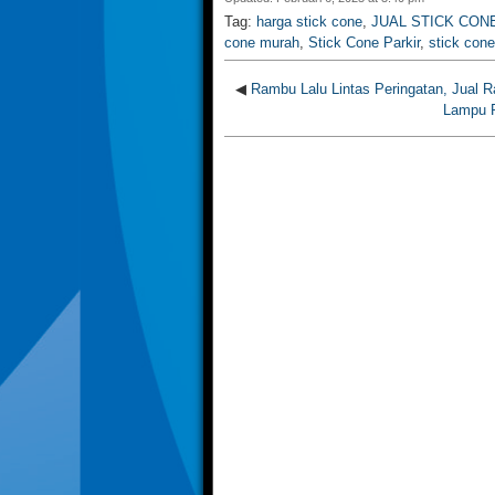
Tag:
harga stick cone
,
JUAL STICK CON
cone murah
,
Stick Cone Parkir
,
stick con
◀
Rambu Lalu Lintas Peringatan, Jual 
Lampu P