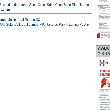
E
,
pabrik stick cone
,
Stick Cone
,
Stick Cone Base Plastik
,
stick
e tanam
Rambu Jalan, Jual Rambu K3
JU Solar Cell, Jual Lampu PJU Jakarta, Pabrik Lampu PJU
▶
CONV
TIKU