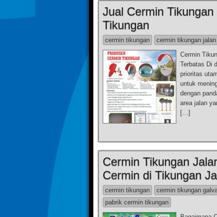
Jual Cermin Tikungan 
Tikungan
cermin tikungan
cermin tikungan jalan
Cermin Tikun
Terbatas Di 
prioritas uta
untuk mening
dengan panda
area jalan 
[…]
Cermin Tikungan Jala
Cermin di Tikungan Ja
cermin tikungan
cermin tikungan galv
pabrik cermin tikungan
Bagaimana C