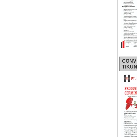
CONV
TIKU