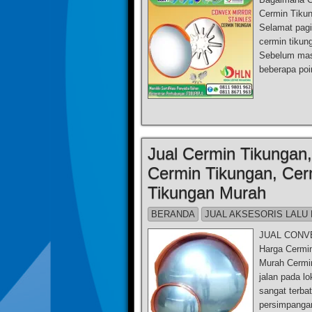
Cermin Tikun
Selamat pagi
cermin tiku
Sebelum mas
beberapa poi
Jual Cermin Tikungan
Cermin Tikungan, Cer
Tikungan Murah
BERANDA
JUAL AKSESORIS LALU 
JUAL CONVEX
Harga Cermin
Murah Cermin
jalan pada l
sangat terba
persimpangan.