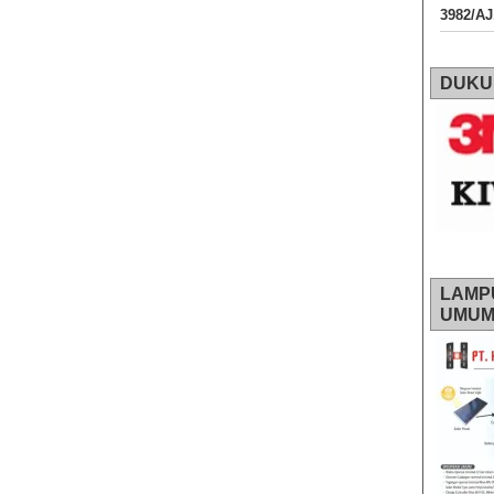
3982/A
DUKU
LAMP
UMU