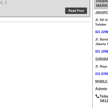
PABR
n […]
MARK
Read Post
JAKART
Jl. KH A
Selatan
021 2298
Jl. Bam
Jakarta 
021 2298
SURABA
Jl. Raya
031 8785
MOBILE
Admin O
Tele
0811-