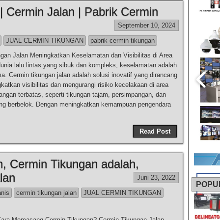
| Cermin Jalan | Pabrik Cermin
September 10, 2024
JUAL CERMIN TIKUNGAN
pabrik cermin tikungan
gan Jalan Meningkatkan Keselamatan dan Visibilitas di Area
dunia lalu lintas yang sibuk dan kompleks, keselamatan adalah
ma. Cermin tikungan jalan adalah solusi inovatif yang dirancang
katkan visibilitas dan mengurangi risiko kecelakaan di area
ngan terbatas, seperti tikungan tajam, persimpangan, dan
yang berbelok. Dengan meningkatkan kemampuan pengendara
Read Post
n, Cermin Tikungan adalah,
lan
Juni 23, 2022
POPU
anis
cermin tikungan jalan
JUAL CERMIN TIKUNGAN
ara Memasang Cermin Tikungan? Cermin Tikungan Jalan,