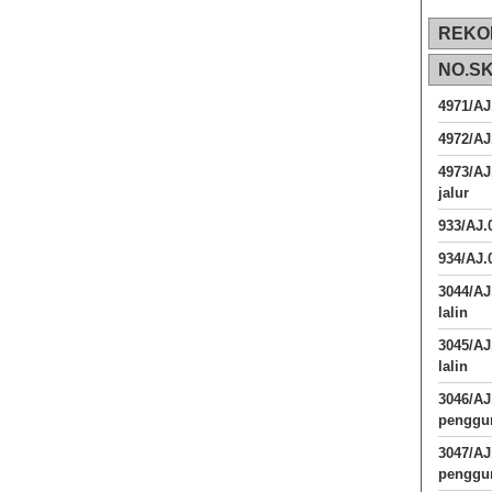
REKO
NO.S
4971/AJ
4972/AJ
4973/AJ
jalur
933/AJ
934/AJ.
3044/AJ
lalin
3045/AJ
lalin
3046/A
penggun
3047/A
penggun