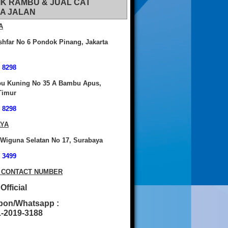
IK RAMBU & JUAL CAT
A JALAN
A
shfar No 6 Pondok Pinang, Jakarta
 8298
bu Kuning No 35 A Bambu Apus,
Timur
 8298
YA
 Wiguna Selatan No 17, Surabaya
 3499
 CONTACT NUMBER
fficial
pon/Whatsapp :
2019-3188