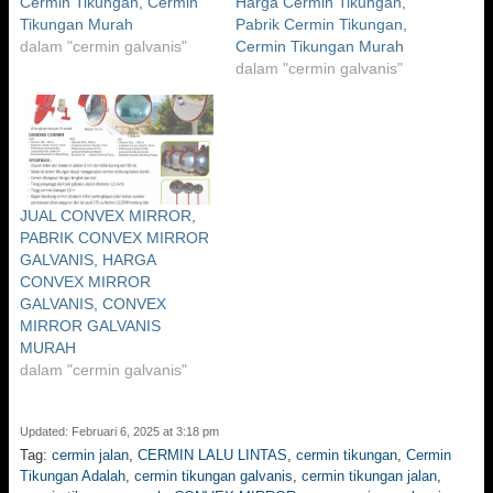
Cermin Tikungan, Cermin
Harga Cermin Tikungan,
Tikungan Murah
Pabrik Cermin Tikungan,
dalam "cermin galvanis"
Cermin Tikungan Murah
dalam "cermin galvanis"
JUAL CONVEX MIRROR,
PABRIK CONVEX MIRROR
GALVANIS, HARGA
CONVEX MIRROR
GALVANIS, CONVEX
MIRROR GALVANIS
MURAH
dalam "cermin galvanis"
Updated: Februari 6, 2025 at 3:18 pm
Tag:
cermin jalan
,
CERMIN LALU LINTAS
,
cermin tikungan
,
Cermin
Tikungan Adalah
,
cermin tikungan galvanis
,
cermin tikungan jalan
,