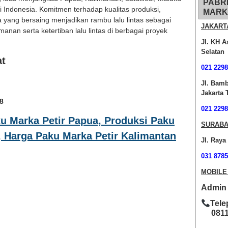
PABR
di Indonesia. Komitmen terhadap kualitas produksi,
MARK
 yang bersaing menjadikan rambu lalu lintas sebagai
JAKART
anan serta ketertiban lalu lintas di berbagai proyek
Jl. KH A
Selatan
at
021 2298
Jl. Bam
Jakarta 
8
021 2298
u Marka Petir Papua, Produksi Paku
SURABA
, Harga Paku Marka Petir Kalimantan
Jl. Raya
031 8785
MOBILE
Admin O
Tele
0811-