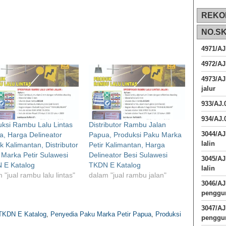
REKO
NO.S
4971/AJ
4972/AJ
4973/AJ
jalur
933/AJ
934/AJ.
ksi Rambu Lalu Lintas
Distributor Rambu Jalan
3044/AJ
, Harga Delineator
Papua, Produksi Paku Marka
lalin
ik Kalimantan, Distributor
Petir Kalimantan, Harga
Marka Petir Sulawesi
Delineator Besi Sulawesi
3045/AJ
 E Katalog
TKDN E Katalog
lalin
 "jual rambu lalu lintas"
dalam "jual rambu jalan"
3046/A
penggun
3047/A
 TKDN E Katalog
,
Penyedia Paku Marka Petir Papua
,
Produksi
penggun