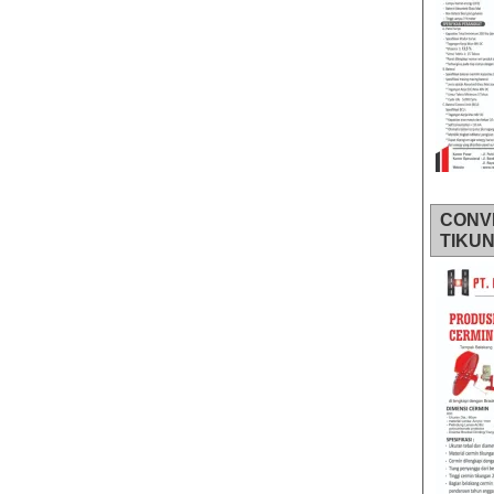
CONV
TIKU