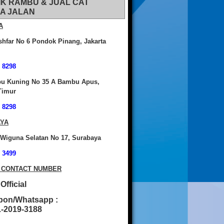
IK RAMBU & JUAL CAT
A JALAN
A
shfar No 6 Pondok Pinang, Jakarta
 8298
bu Kuning No 35 A Bambu Apus,
Timur
 8298
YA
 Wiguna Selatan No 17, Surabaya
 3499
 CONTACT NUMBER
fficial
pon/Whatsapp :
2019-3188