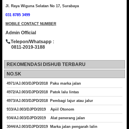
Jl. Raya Wiguna Selatan No 17, Surabaya
031 8785 3499
MOBILE CONTACT NUMBER
Admin Official
Telepon/Whatsapp :
0811-2019-3188
REKOMENDASI DISHUB TERBARU
NO.SK
4971/AJ.003/DJPD/2018 Paku marka jalan
4972/AJ.003/DJPD/2018 Patok lalu lintas
4973/AJ.003/DJPD/2018
Pembagi lajur atau jalur
933/AJ.003/DJPD/2019 Apiil Otonom
934/AJ.003/DJPD/2019 Alat penerang jalan
3044/AJ.003/DJPD/2019 Marka jalan pengarah lalin