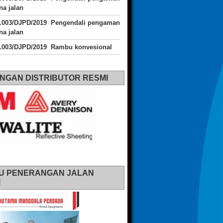
a jalan
J.003/DJPD/2019 Pengendali pengaman
a jalan
J.003/DJPD/2019 Rambu konvesional
NGAN DISTRIBUTOR RESMI
U PENERANGAN JALAN
M