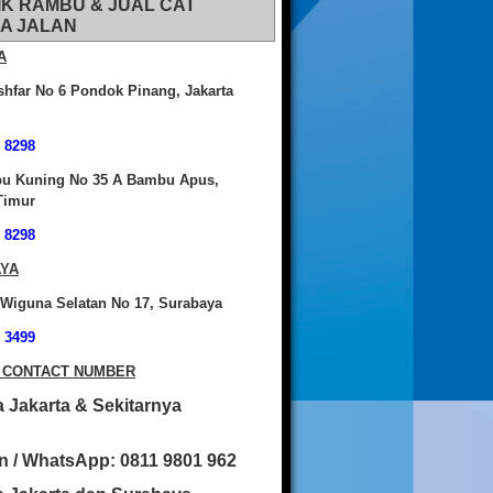
IK RAMBU & JUAL CAT
A JALAN
A
shfar No 6 Pondok Pinang, Jakarta
 8298
bu Kuning No 35 A Bambu Apus,
Timur
 8298
YA
 Wiguna Selatan No 17, Surabaya
 3499
 CONTACT NUMBER
 Jakarta & Sekitarnya
n / WhatsApp: 0811 9801 962