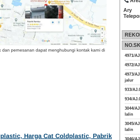
Area
Ary
Telepo
REKO
NO.S
 dan pemesanan dapat menghubungi kontak kami di
4971/AJ
4972/AJ
4973/AJ
jalur
933/AJ
934/AJ.
3044/AJ
lalin
3045/AJ
lalin
plastic, Harga Cat Coldplastic, Pabrik
3046/A