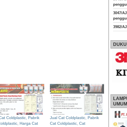
penggun
3047/A
penggun
3982/A
DUKU
LAMP
UMU
Cat Coldplastic, Pabrik
Jual Cat Coldplastic, Pabrik
oldplastic, Harga Cat
Cat Coldplastic, Cat