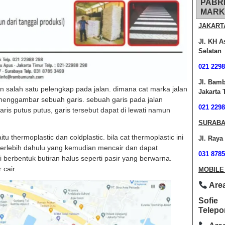
PABR
MARK
JAKART
Jl. KH A
Selatan
021 2298
Jl. Bam
n salah satu pelengkap pada jalan. dimana cat marka jalan
Jakarta 
menggambar sebuah garis. sebuah garis pada jalan
021 2298
aris putus putus, garis tersebut dapat di lewati namun
SURABA
aitu thermoplastic dan coldplastic. bila cat thermoplastic ini
Jl. Raya
terlebih dahulu yang kemudian mencair dan dapat
031 8785
i berbentuk butiran halus seperti pasir yang berwarna.
 cair.
MOBILE
Area
Sofie
Telepo