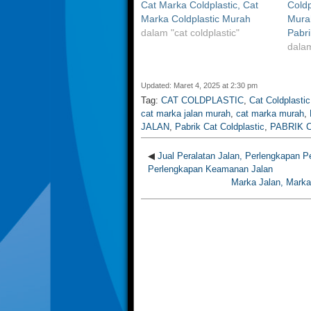
Cat Marka Coldplastic, Cat
Coldp
Marka Coldplastic Murah
Murah
dalam "cat coldplastic"
Pabri
dalam
Updated: Maret 4, 2025 at 2:30 pm
Tag:
CAT COLDPLASTIC
,
Cat Coldplasti
cat marka jalan murah
,
cat marka murah
,
JALAN
,
Pabrik Cat Coldplastic
,
PABRIK 
◀
Jual Peralatan Jalan, Perlengkapan P
Perlengkapan Keamanan Jalan
Marka Jalan, Marka