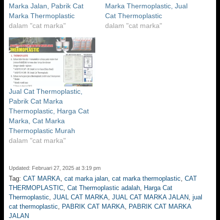
Marka Jalan, Pabrik Cat
Marka Thermoplastic, Jual
Marka Thermoplastic
Cat Thermoplastic
dalam "cat marka"
dalam "cat marka"
Jual Cat Thermoplastic,
Pabrik Cat Marka
Thermoplastic, Harga Cat
Marka, Cat Marka
Thermoplastic Murah
dalam "cat marka"
Updated: Februari 27, 2025 at 3:19 pm
Tag:
CAT MARKA
,
cat marka jalan
,
cat marka thermoplastic
,
CAT
THERMOPLASTIC
,
Cat Thermoplastic adalah
,
Harga Cat
Thermoplastic
,
JUAL CAT MARKA
,
JUAL CAT MARKA JALAN
,
jual
cat thermoplastic
,
PABRIK CAT MARKA
,
PABRIK CAT MARKA
JALAN