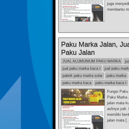
juga menyedi
membantu me
Paku Marka Jalan, Ju
Paku Jalan
JUAL ALUMUNIUM PAKU MARKA
ju
jual paku marka kaca t
jual paku mark
pabrik paku marka solar
paku marka
paku marka kaca
paku marka kaca t
Fungsi Paku 
Paku Marka 
jalan mata k
aslinya yah.
memiliki ben
jalan mata [