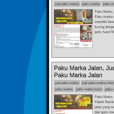
jual paku marka
paku marka
paku m
Paku Marka 
Paku marka m
memiliki ber
kucing denga
petir, huruf
Paku Marka Jalan, Ju
Paku Marka Jalan
jual paku marka
jual paku marka solar
paku marka
paku marka kaca
paku 
Paku Marka 
Pabrik Rambu
jalan yang m
dari garis m