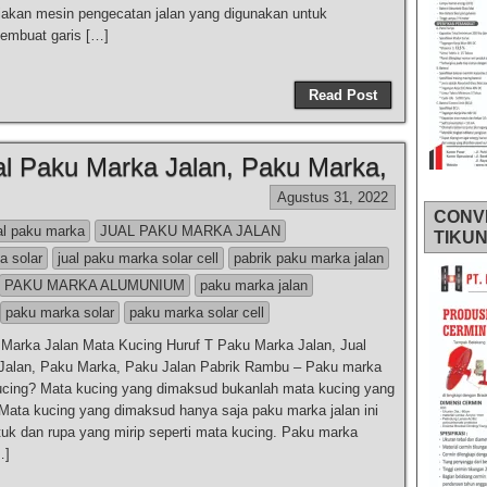
akan mesin pengecatan jalan yang digunakan untuk
mbuat garis […]
Read Post
al Paku Marka Jalan, Paku Marka,
Agustus 31, 2022
CONV
al paku marka
JUAL PAKU MARKA JALAN
TIKU
a solar
jual paku marka solar cell
pabrik paku marka jalan
PAKU MARKA ALUMUNIUM
paku marka jalan
paku marka solar
paku marka solar cell
Marka Jalan Mata Kucing Huruf T Paku Marka Jalan, Jual
Jalan, Paku Marka, Paku Jalan Pabrik Rambu – Paku marka
ucing? Mata kucing yang dimaksud bukanlah mata kucing yang
 Mata kucing yang dimaksud hanya saja paku marka jalan ini
tuk dan rupa yang mirip seperti mata kucing. Paku marka
…]