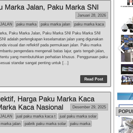
u Marka Jalan, Paku Marka SNI
Januari 28, 2026
 JALAN
paku marka
paku marka jalan
paku marka kaca
arka, Paku Marka Jalan, Paku Marka SNI Paku Marka SNI
NI adalah perlengkapan keselamatan jalan yang digunakan
nda visual dan reflektif pada permukaan jalan. Paku marka
mbantu pengendara mengenali batas lajur, garis tengah jalan,
ertentu yang membutuhkan perhatian khusus. Penggunaan paku
esuai standar sangat penting untuk […]
Read Post
ektif, Harga Paku Marka Kaca
Marka Kaca Nasional
Desember 29, 2025
POPU
 JALAN
jual paku marka kaca t
jual paku marka solar
 marka jalan
pabrik paku marka solar
paku marka