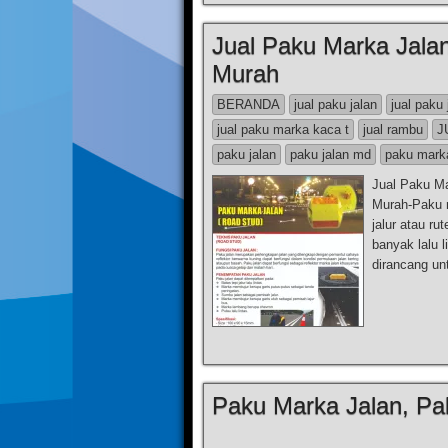
Jual Paku Marka Jala
Murah
BERANDA
jual paku jalan
jual paku
jual paku marka kaca t
jual rambu
J
paku jalan
paku jalan md
paku mark
Jual Paku M
Murah-Paku m
jalur atau ru
banyak lalu l
dirancang un
Paku Marka Jalan, Pa