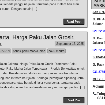
PABR
al kepada pengguna jalan, terutama pada malam hari atau
MARK
a buruk. Dengan desain […]
JAKART
Jl. KH A
Read Post
Selatan
021 2298
rta, Harga Paku Jalan Grosir,
Jl. Bam
a
Jakarta 
September 17, 2025
021 2298
 JALAN
pabrik paku marka jalan
paku marka
SURABA
alan Jakarta, Harga Paku Jalan Grosir, Distributor Paku
Jl. Raya
butor Paku Marka Jalan Terpercaya – Produk Berkualitas untuk
031 8785
Jalan Keselamatan lalu lintas merupakan prioritas utama
gunan infrastruktur jalan. Berbagai perangkat dipasang untuk
MOBILE
engendara tetap berada di jalur yang benar, terutama pada
Admin O
Salah satu perlengkapan keselamatan yang sangat penting […]
Tele
0811-
Read Post