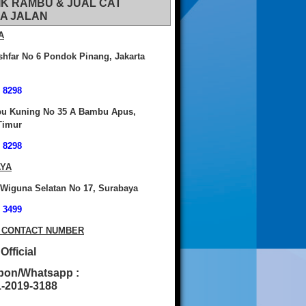
IK RAMBU & JUAL CAT
A JALAN
A
shfar No 6 Pondok Pinang, Jakarta
 8298
bu Kuning No 35 A Bambu Apus,
Timur
 8298
YA
 Wiguna Selatan No 17, Surabaya
 3499
 CONTACT NUMBER
fficial
pon/Whatsapp :
2019-3188