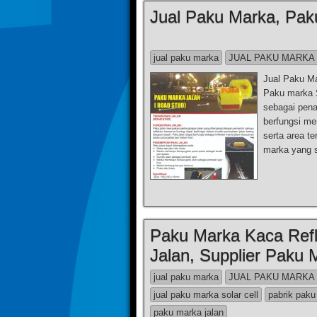
Jual Paku Marka, Pak
jual paku marka
JUAL PAKU MARKA
Jual Paku M
Paku marka S
sebagai pena
berfungsi me
serta area t
marka yang s
Paku Marka Kaca Refl
Jalan, Supplier Paku 
jual paku marka
JUAL PAKU MARKA
jual paku marka solar cell
pabrik paku
paku marka jalan