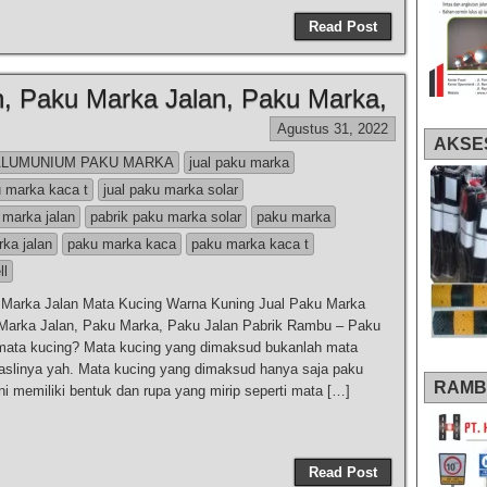
Read Post
n, Paku Marka Jalan, Paku Marka,
Agustus 31, 2022
AKSE
ALUMUNIUM PAKU MARKA
jual paku marka
u marka kaca t
jual paku marka solar
 marka jalan
pabrik paku marka solar
paku marka
ka jalan
paku marka kaca
paku marka kaca t
ll
 Marka Jalan Mata Kucing Warna Kuning Jual Paku Marka
 Marka Jalan, Paku Marka, Paku Jalan Pabrik Rambu – Paku
mata kucing? Mata kucing yang dimaksud bukanlah mata
aslinya yah. Mata kucing yang dimaksud hanya saja paku
RAMB
ini memiliki bentuk dan rupa yang mirip seperti mata […]
Read Post