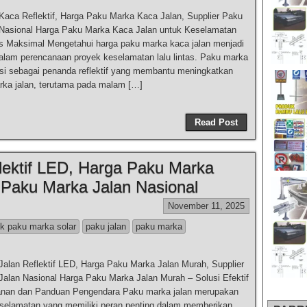
aca Reflektif, Harga Paku Marka Kaca Jalan, Supplier Paku
Nasional Harga Paku Marka Kaca Jalan untuk Keselamatan
tas Maksimal Mengetahui harga paku marka kaca jalan menjadi
dalam perencanaan proyek keselamatan lalu lintas. Paku marka
si sebagai penanda reflektif yang membantu meningkatkan
marka jalan, terutama pada malam […]
Read Post
lektif LED, Harga Paku Marka
 Paku Marka Jalan Nasional
November 11, 2025
ik paku marka solar
paku jalan
paku marka
alan Reflektif LED, Harga Paku Marka Jalan Murah, Supplier
alan Nasional Harga Paku Marka Jalan Murah – Solusi Efektif
nan dan Panduan Pengendara Paku marka jalan merupakan
selamatan yang memiliki peran penting dalam memberikan