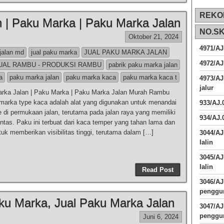
REKO
n | Paku Marka | Paku Marka Jalan
NO.S
Oktober 21, 2024
4971/AJ
 jalan md
jual paku marka
JUAL PAKU MARKA JALAN
4972/AJ
UAL RAMBU - PRODUKSI RAMBU
pabrik paku marka jalan
a
paku marka jalan
paku marka kaca
paku marka kaca t
4973/AJ
jalur
arka Jalan | Paku Marka | Paku Marka Jalan Murah Rambu
arka type kaca adalah alat yang digunakan untuk menandai
933/AJ
te di permukaan jalan, terutama pada jalan raya yang memiliki
934/AJ.
intas. Paku ini terbuat dari kaca temper yang tahan lama dan
tuk memberikan visibilitas tinggi, terutama dalam […]
3044/AJ
lalin
3045/AJ
lalin
Read Post
3046/A
penggun
ku Marka, Jual Paku Marka Jalan
3047/A
penggun
Juni 6, 2024