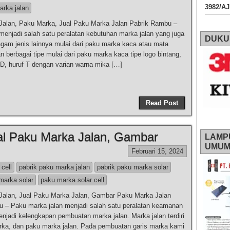
3982/A
arka jalan
Jalan, Paku Marka, Jual Paku Marka Jalan Pabrik Rambu –
enjadi salah satu peralatan kebutuhan marka jalan yang juga
DUKU
agam jenis lainnya mulai dari paku marka kaca atau mata
n berbagai tipe mulai dari paku marka kaca tipe logo bintang,
 MD, huruf T dengan varian warna mika […]
Read Post
al Paku Marka Jalan, Gambar
LAMP
UMU
Februari 15, 2024
 cell
pabrik paku marka jalan
pabrik paku marka solar
marka solar
paku marka solar cell
Jalan, Jual Paku Marka Jalan, Gambar Paku Marka Jalan
 – Paku marka jalan menjadi salah satu peralatan keamanan
enjadi kelengkapan pembuatan marka jalan. Marka jalan terdiri
arka, dan paku marka jalan. Pada pembuatan garis marka kami