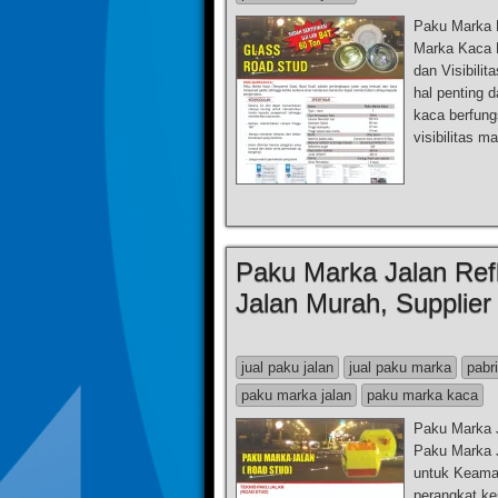
Paku Marka K
Marka Kaca 
dan Visibili
hal penting 
kaca berfung
visibilitas 
Paku Marka Jalan Ref
Jalan Murah, Supplier
jual paku jalan
jual paku marka
pabr
paku marka jalan
paku marka kaca
Paku Marka J
Paku Marka J
untuk Keama
perangkat ke