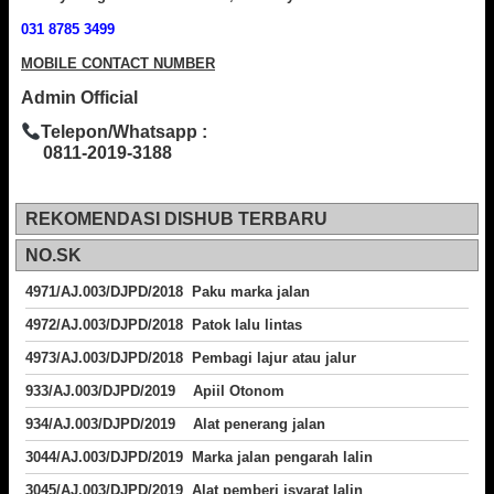
031 8785 3499
MOBILE CONTACT NUMBER
Admin Official
Telepon/Whatsapp :
0811-2019-3188
REKOMENDASI DISHUB TERBARU
NO.SK
4971/AJ.003/DJPD/2018 Paku marka jalan
4972/AJ.003/DJPD/2018 Patok lalu lintas
4973/AJ.003/DJPD/2018
Pembagi lajur atau jalur
933/AJ.003/DJPD/2019 Apiil Otonom
934/AJ.003/DJPD/2019 Alat penerang jalan
3044/AJ.003/DJPD/2019 Marka jalan pengarah lalin
3045/AJ.003/DJPD/2019 Alat pemberi isyarat lalin