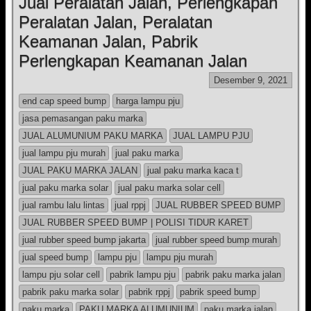
Jual Peralatan Jalan, Perlengkapan
Peralatan Jalan, Peralatan
Keamanan Jalan, Pabrik
Perlengkapan Keamanan Jalan
Desember 9, 2021
end cap speed bump
harga lampu pju
jasa pemasangan paku marka
JUAL ALUMUNIUM PAKU MARKA
JUAL LAMPU PJU
jual lampu pju murah
jual paku marka
JUAL PAKU MARKA JALAN
jual paku marka kaca t
jual paku marka solar
jual paku marka solar cell
jual rambu lalu lintas
jual rppj
JUAL RUBBER SPEED BUMP
JUAL RUBBER SPEED BUMP | POLISI TIDUR KARET
jual rubber speed bump jakarta
jual rubber speed bump murah
jual speed bump
lampu pju
lampu pju murah
lampu pju solar cell
pabrik lampu pju
pabrik paku marka jalan
pabrik paku marka solar
pabrik rppj
pabrik speed bump
paku marka
PAKU MARKA ALUMUNIUM
paku marka jalan