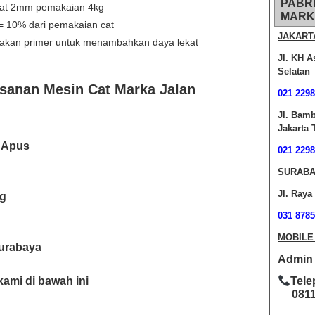
PABR
 cat 2mm pemakaian 4kg
MARK
= 10% dari pemakaian cat
JAKART
nakan primer untuk menambahkan daya lekat
Jl. KH A
Selatan
sanan Mesin Cat Marka Jalan
021 2298
Jl. Bam
Jakarta 
 Apus
021 2298
SURABA
Jl. Raya
ng
031 8785
MOBILE
Surabaya
Admin O
ami di bawah ini
Tele
0811-