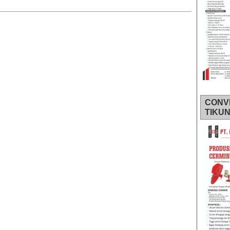
CONV
TIKU