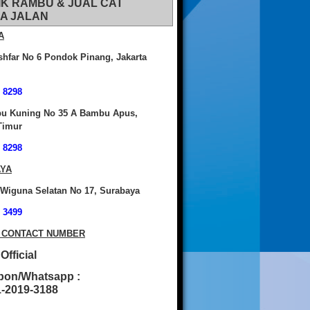
IK RAMBU & JUAL CAT
A JALAN
A
shfar No 6 Pondok Pinang, Jakarta
 8298
bu Kuning No 35 A Bambu Apus,
Timur
 8298
YA
 Wiguna Selatan No 17, Surabaya
 3499
 CONTACT NUMBER
fficial
pon/Whatsapp :
2019-3188