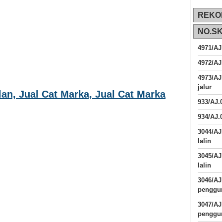
REKO
NO.S
4971/AJ
4972/AJ
4973/AJ
jalur
lan, Jual Cat Marka, Jual Cat Marka
933/AJ
934/AJ.
3044/AJ
lalin
3045/AJ
lalin
3046/A
penggun
3047/A
penggun