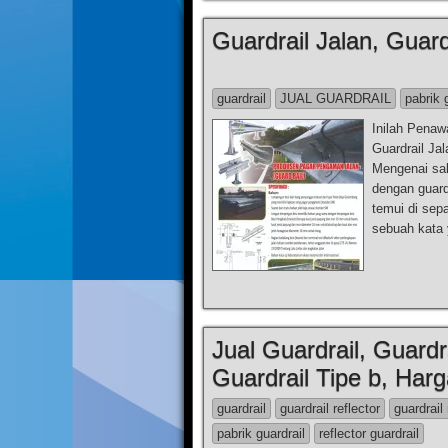
Guardrail Jalan, Guard
guardrail
JUAL GUARDRAIL
pabrik 
Inilah Penaw
Guardrail Jal
Mengenai sal
dengan guard
temui di sepa
sebuah kata
Jual Guardrail, Guardra
Guardrail Tipe b, Harg
guardrail
guardrail reflector
guardrail 
pabrik guardrail
reflector guardrail