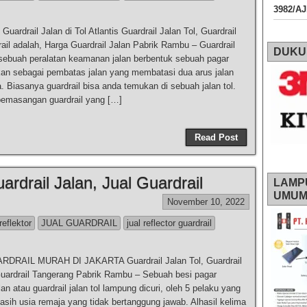
3982/A
ardrail Jalan di Tol Atlantis Guardrail Jalan Tol, Guardrail
rail adalah, Harga Guardrail Jalan Pabrik Rambu – Guardrail
DUKU
 sebuah peralatan keamanan jalan berbentuk sebuah pagar
an sebagai pembatas jalan yang membatasi dua arus jalan
. Biasanya guardrail bisa anda temukan di sebuah jalan tol.
pemasangan guardrail yang […]
Read Post
ardrail Jalan, Jual Guardrail
LAMP
UMU
November 10, 2022
reflektor
JUAL GUARDRAIL
jual reflector guardrail
DRAIL MURAH DI JAKARTA Guardrail Jalan Tol, Guardrail
Guardrail Tangerang Pabrik Rambu – Sebuah besi pagar
n atau guardrail jalan tol lampung dicuri, oleh 5 pelaku yang
asih usia remaja yang tidak bertanggung jawab. Alhasil kelima