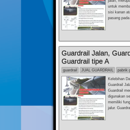
jalan, merup
untuk membat
sisi kanan a
pasang pada
Guardrail Jalan, Guardr
Guardrail tipe A
guardrail
JUAL GUARDRAIL
pabrik 
Kelebihan Da
Guardrail Jal
Guardrail me
digunakan se
memiliki fun
jalur. Guardr