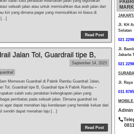
akan salah satu peralatan keamanan jalan yang digunakan
PABR
asi sebuah jalan atau untuk memisahkan dua arah jalan dari
MARK
tau kiri yang dimana pagar yang memisahkan ini biasa di
JAKART
 […]
Jl. KH A
Selatan
Read Post
021 2298
Jl. Bam
ail Jalan Tol, Guardrail tipe B,
Jakarta 
September 14, 2023
021 2298
guardrail
SURABA
lam Memesan Guardrail di Pabrik Rambu Guardrail Jalan,
Jl. Raya
an Tol, Guardrail tipe B, Guardrail tipe A Pabrik Rambu –
031 8785
rupakan salah satu peralatan kelengkapan jalan yang
bagai pembatas pada sebuah jalan. Dimana guardrail ini
MOBILE
gsi agar dapat menahan laju kendaraan yang hendak keluar dari
Admin O
ail sendiri dapat menahan laju […]
Tele
0811-
Read Post