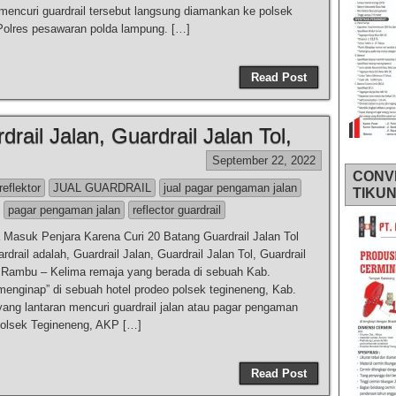
mencuri guardrail tersebut langsung diamankan ke polsek
Polres pesawaran polda lampung. […]
Read Post
drail Jalan, Guardrail Jalan Tol,
September 22, 2022
CONV
reflektor
JUAL GUARDRAIL
jual pagar pengaman jalan
TIKU
pagar pengaman jalan
reflector guardrail
Masuk Penjara Karena Curi 20 Batang Guardrail Jalan Tol
rail adalah, Guardrail Jalan, Guardrail Jalan Tol, Guardrail
k Rambu – Kelima remaja yang berada di sebuah Kab.
enginap” di sebuah hotel prodeo polsek tegineneng, Kab.
ang lantaran mencuri guardrail jalan atau pagar pengaman
apolsek Tegineneng, AKP […]
Read Post