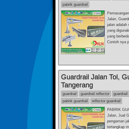
pabrik guardrail
Pemasangan Gu
Jalan, Guard
jalan adalah
yang digunak
yang berbeda
Contoh nya 
Guardrail Jalan Tol, Gu
Tangerang
guardrail
guardrail reflector
guardrail 
pabrik guardrail
reflector guardrail
PABRIK GUAR
Jalan, Jual 
pengaman jala
tertangkap m