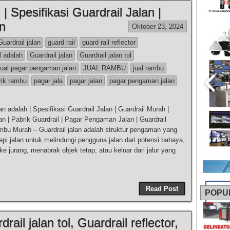
| Spesifikasi Guardrail Jalan |
n
Oktober 23, 2024
 Guardrail jalan
guard rail
guard rail reflector
l adalah
Guardrail jalan
Guardrail jalan tol
jual pagar pengaman jalan
JUAL RAMBU
jual rambu
rik rambu
pagar jala
pagar jalan
pagar pengaman jalan
an adalah | Spesifikasi Guardrail Jalan | Guardrail Murah |
an | Pabrik Guardrail | Pagar Pengaman Jalan | Guardrail
mbu Murah – Guardrail jalan adalah struktur pengaman yang
epi jalan untuk melindungi pengguna jalan dari potensi bahaya,
 ke jurang, menabrak objek tetap, atau keluar dari jalur yang
Read Post
POPU
rail jalan tol, Guardrail reflector,