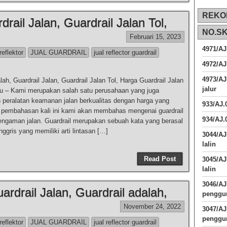
REKO
drail Jalan, Guardrail Jalan Tol,
NO.S
Februari 15, 2023
4971/AJ
reflektor
JUAL GUARDRAIL
jual reflector guardrail
4972/AJ
4973/AJ
lah, Guardrail Jalan, Guardrail Jalan Tol, Harga Guardrail Jalan
jalur
u – Kami merupakan salah satu perusahaan yang juga
peralatan keamanan jalan berkualitas dengan harga yang
933/AJ
 pembahasan kali ini kami akan membahas mengenai guardrail
934/AJ.
engaman jalan. Guardrail merupakan sebuah kata yang berasal
nggris yang memiliki arti lintasan […]
3044/AJ
lalin
Read Post
3045/AJ
lalin
3046/A
uardrail Jalan, Guardrail adalah,
penggun
November 24, 2022
3047/A
penggun
reflektor
JUAL GUARDRAIL
jual reflector guardrail