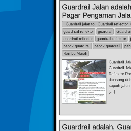
Guardrail Jalan adalah 
Pagar Pengaman Jala
, Guardrail jalan tol, Guardrail reflector,
guard rail reflektor
guardrail
Guardrai
guardrail reflector
guardrail reflektor
pabrik guard rail
pabrik guardrail
pab
Rambu Murah
Guardrail Jal
Guardrail Jal
Reflektor Ra
dipasang di t
seperti jatuh
[…]
Guardrail adalah, Guard