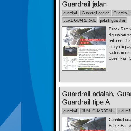
Guardrail jalan
guardrail
Guardrail adalah
Guardrail 
JUAL GUARDRAIL
pabrik guardrail
Pabrik Rambu
digunakan se
terhindar dar
lain yaitu p
sediakan mer
Spesifikasi 
Guardrail adalah, Guar
Guardrail tipe A
guardrail
JUAL GUARDRAIL
jual ref
Guardrail ada
Pabrik Rambu