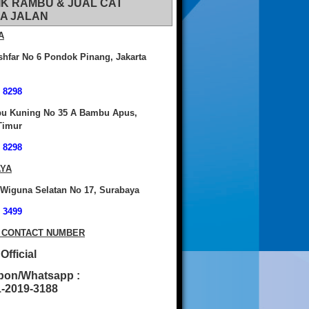
IK RAMBU & JUAL CAT
A JALAN
A
shfar No 6 Pondok Pinang, Jakarta
 8298
bu Kuning No 35 A Bambu Apus,
Timur
 8298
YA
 Wiguna Selatan No 17, Surabaya
 3499
 CONTACT NUMBER
fficial
pon/Whatsapp :
2019-3188