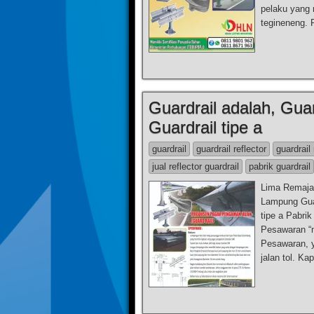
pelaku yang 
tegineneng. 
Guardrail adalah, Guar
Guardrail tipe a
guardrail
guardrail reflector
guardrail 
jual reflector guardrail
pabrik guardrail
Lima Remaja 
Lampung Guard
tipe a Pabri
Pesawaran “m
Pesawaran, y
jalan tol. K